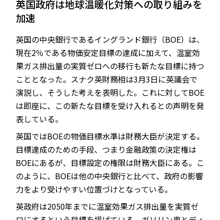
英国政府は地球温暖化対策への取り組みを
加速
英国の中央銀行であるイングランド銀行（BOE）は、
JP
EN
現在2％である物価安定目標の達成に加えて、温室効
果ガス排出量の実質ゼロへの移行も新たな目標に持つ
こととなった。スナク英財務相は3月3日に英議会で
演説し、そうした考えを表明した。これに対してBOE
は即座に、この新たな目標を受け入れるとの声明を発
表している。
英国ではBOEの物価目標水準は財務大臣が決定する。
目標達成のための手段、つまり金融政策の決定権は
BOEにあるが、目標設定の権限は財務大臣にある。こ
のように、BOEは他の中央銀行と比べて、政府の影響
力をより受けやすい位置づけとなっている。
英政府は2050年までに温室効果ガス排出量を実質ゼ
ロにするという目標を掲げている。ガソリン車とディ