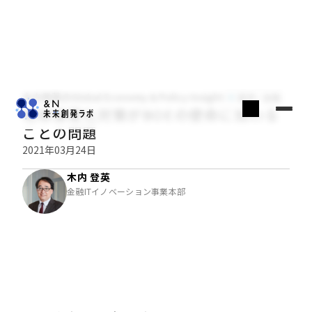
木内登英のGlobal Economy & Policy Insight
経済・金融
地球温暖化対策がBOEの使命に加わる
ことの問題
2021年03月24日
木内 登英
金融ITイノベーション事業本部