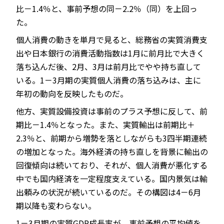
比－1.4％と、事前予想の同－2.2％（同）を上回っ
た。
個人消費の動きを単月で見ると、総務省の実質消費支
出や日本銀行の消費活動指数は1月に前月比で大きく
落ち込んだ後、2月、3月は前月比でやや持ち直して
いる。1－3月期の実質個人消費の落ち込みは、主に
年初の動向を反映したものだ。
他方、実質設備投資は事前のプラス予想に反して、前
期比－1.4％となった。また、実質輸出は前期比＋
2.3％と、前期から増勢を落としながらも3四半期連続
の増加となった。海外経済の持ち直しを背景に輸出の
回復傾向は続いており、それが、個人消費が悪化する
中でも国内経済を一定程度支えている。国内景気は輸
出頼みの状況が続いているのだ。その構図は4－6月
期以降も変わらない。
1－3月期の実質GDP成長率が、事前予想の平均値を