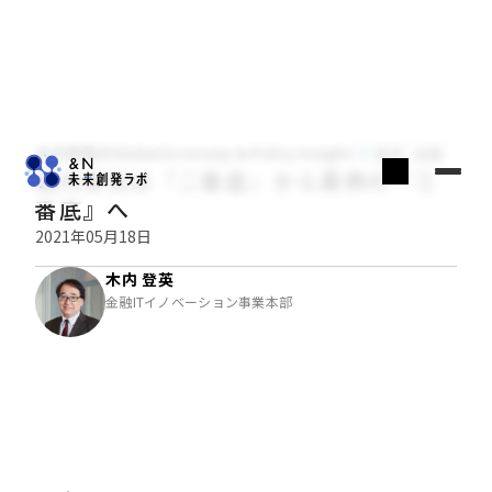
木内登英のGlobal Economy & Policy Insight
経済・金融
国内景気は『二番底』から異例の『三
番底』へ
2021年05月18日
木内 登英
金融ITイノベーション事業本部