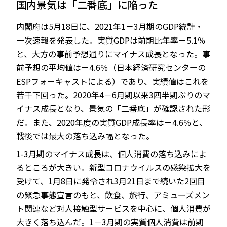
国内景気は「二番底」に陥った
内閣府は5月18日に、2021年1－3月期のGDP統計・
一次速報を発表した。実質GDPは前期比年率－5.1％
JP
EN
と、大方の事前予想通りにマイナス成長となった。事
前予想の平均値は－4.6％（日本経済研究センターの
ESPフォーキャストによる）であり、実績値はこれを
若干下回った。2020年4－6月期以来3四半期ぶりのマ
イナス成長となり、景気の「二番底」が確認された形
だ。また、2020年度の実質GDP成長率は－4.6％と、
戦後では最大の落ち込み幅となった。
1-3月期のマイナス成長は、個人消費の落ち込みによ
るところが大きい。新型コロナウイルスの感染拡大を
受けて、1月8日に発令され3月21日まで続いた2回目
の緊急事態宣言のもと、飲食、旅行、アミューズメン
ト関連など対人接触型サービスを中心に、個人消費が
大きく落ち込んだ。1－3月期の実質個人消費は前期