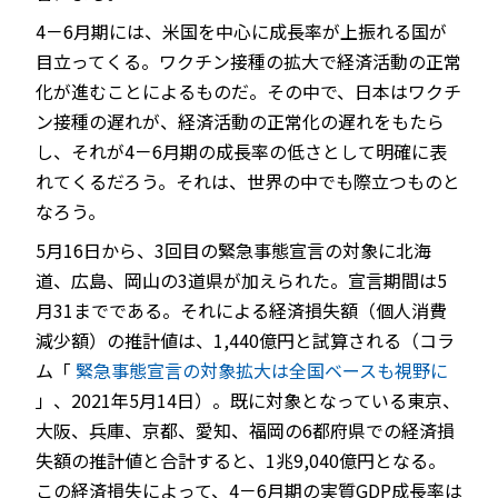
4－6月期には、米国を中心に成長率が上振れる国が
目立ってくる。ワクチン接種の拡大で経済活動の正常
化が進むことによるものだ。その中で、日本はワクチ
ン接種の遅れが、経済活動の正常化の遅れをもたら
し、それが4－6月期の成長率の低さとして明確に表
れてくるだろう。それは、世界の中でも際立つものと
なろう。
5月16日から、3回目の緊急事態宣言の対象に北海
道、広島、岡山の3道県が加えられた。宣言期間は5
月31までである。それによる経済損失額（個人消費
減少額）の推計値は、1,440億円と試算される（コラ
ム「
緊急事態宣言の対象拡大は全国ベースも視野に
」、2021年5月14日）。既に対象となっている東京、
大阪、兵庫、京都、愛知、福岡の6都府県での経済損
失額の推計値と合計すると、1兆9,040億円となる。
この経済損失によって、4－6月期の実質GDP成長率は