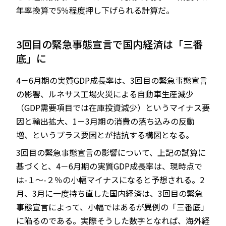
年率換算で5％程度押し下げられる計算だ。
3回目の緊急事態宣言で国内経済は「三番
底」に
4－6月期の実質GDP成長率は、3回目の緊急事態宣言
の影響、ルネサス工場火災による自動車生産減少
（GDP需要項目では在庫投資減少）というマイナス要
因と輸出拡大、1－3月期の消費の落ち込みの反動
増、というプラス要因とが拮抗する構図となる。
3回目の緊急事態宣言の影響について、上記の試算に
基づくと、4－6月期の実質GDP成長率は、現時点で
は-１～-２％の小幅マイナスになると予想される。2
月、3月に一度持ち直した国内経済は、3回目の緊急
事態宣言によって、小幅ではあるが異例の「三番底」
に陥るのである。実際そうした数字となれば、海外経