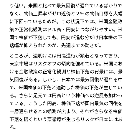
り低い。米国と比べて景気回復が遅れているばかりで
なく、物価上昇率がゼロ近傍と２％の物価目標を大幅
に下回っているためだ。この状況下では、米国金融政
策の正常化観測はドル高・円安につながりやすい。米
国で株価が下落しても、円安が進む分だけ日本株の下
落幅が抑えられたのが、先週までの動きだ。
ところが、週明けには円高進行が顕著となっており、
東京市場はリスクオフの傾向を強めている。米国にお
ける金融政策の正常化観測と株価下落の背景には、景
気回復がある。しかし、日本では景気回復が遅れる中
で、米国株価の下落と連動した株価の下落が生じてい
る。さらに足元では円高という株価への逆風も加わっ
ている。こうした円高、株価下落が国内景気の回復を
一層遅らせるとの観測が広まり、それがさらなる株価
下落を招くという悪循環が生じるリスクが日本にはあ
る。