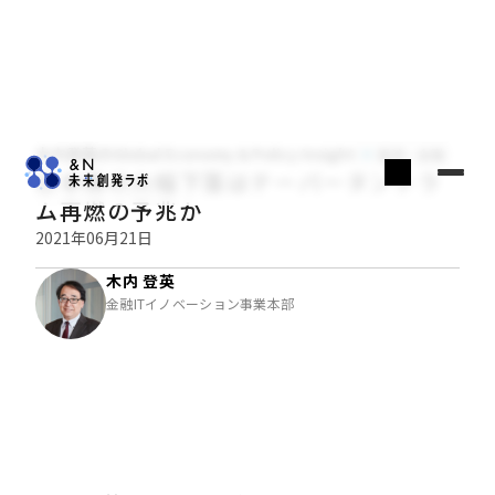
木内登英のGlobal Economy & Policy Insight
経済・金融
日本株の大幅下落はテーパータントラ
ム再燃の予兆か
2021年06月21日
木内 登英
金融ITイノベーション事業本部