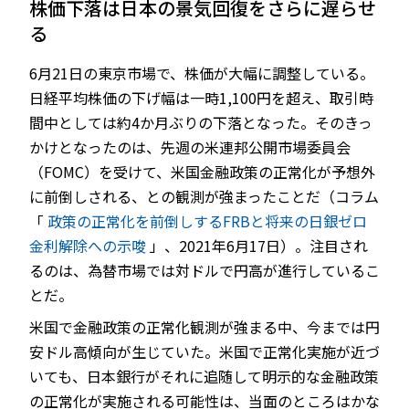
株価下落は日本の景気回復をさらに遅らせ
る
6月21日の東京市場で、株価が大幅に調整している。
JP
EN
日経平均株価の下げ幅は一時1,100円を超え、取引時
間中としては約4か月ぶりの下落となった。そのきっ
かけとなったのは、先週の米連邦公開市場委員会
（FOMC）を受けて、米国金融政策の正常化が予想外
に前倒しされる、との観測が強まったことだ（コラム
「
政策の正常化を前倒しするFRBと将来の日銀ゼロ
金利解除への示唆
」、2021年6月17日）。注目され
るのは、為替市場では対ドルで円高が進行しているこ
とだ。
米国で金融政策の正常化観測が強まる中、今までは円
安ドル高傾向が生じていた。米国で正常化実施が近づ
いても、日本銀行がそれに追随して明示的な金融政策
の正常化が実施される可能性は、当面のところはかな