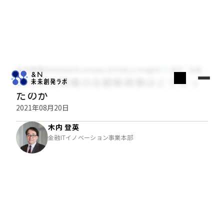
木内登英のGlobal Economy & Policy Insight
経済・金融
バイデン政権の北朝鮮政策はどうなっ
たのか
2021年08月20日
木内 登英
金融ITイノベーション事業本部