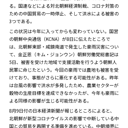
る。国連などによる対北朝鮮経済制裁、コロナ対策の
ための中国貿易の一時停止、そして洪水による被害の
3つである。
この状況は今年に入ってからも変わっていない。国営
の朝鮮中央通信（KCNA）が8日に伝えたところで
は、北朝鮮東部・咸鏡南道で発生した豪雨災害につい
て、金正恩（キム・ジョンウン）朝鮮労働党総書記は
5日、被害を受けた地域で支援活動を行うよう朝鮮人
民軍に命じたという。今回の豪雨では農地も被害を受
けており、事態がさらに悪化する可能性がある。昨年
は台風の影響で洪水が多発したため、農業セクターが
穀物の生産目標を達成できなかったが、今年も豪雨に
よる同様の影響が生じる可能性がある。
8月9日付の日本経済新聞が報じるところによると、
北朝鮮が新型コロナウイルスの影響で中断している中
国との貿易を再開する準備を進めている。中朝境界に