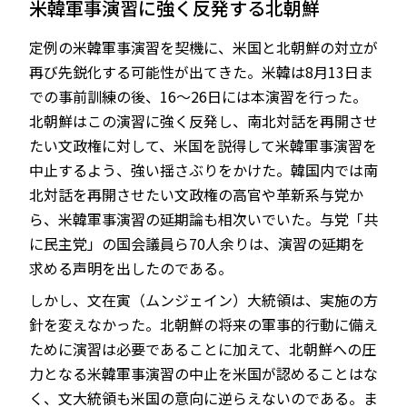
米韓軍事演習に強く反発する北朝鮮
定例の米韓軍事演習を契機に、米国と北朝鮮の対立が
再び先鋭化する可能性が出てきた。米韓は8月13日ま
JP
EN
での事前訓練の後、16～26日には本演習を行った。
北朝鮮はこの演習に強く反発し、南北対話を再開させ
たい文政権に対して、米国を説得して米韓軍事演習を
中止するよう、強い揺さぶりをかけた。韓国内では南
北対話を再開させたい文政権の高官や革新系与党か
ら、米韓軍事演習の延期論も相次いでいた。与党「共
に民主党」の国会議員ら70人余りは、演習の延期を
求める声明を出したのである。
しかし、文在寅（ムンジェイン）大統領は、実施の方
針を変えなかった。北朝鮮の将来の軍事的行動に備え
ために演習は必要であることに加えて、北朝鮮への圧
力となる米韓軍事演習の中止を米国が認めることはな
く、文大統領も米国の意向に逆らえないのである。ま