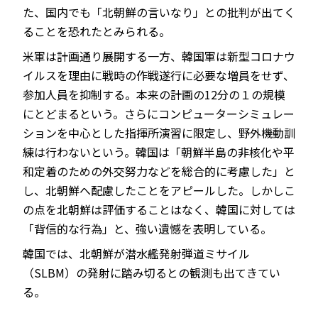
た、国内でも「北朝鮮の言いなり」との批判が出てく
ることを恐れたとみられる。
米軍は計画通り展開する一方、韓国軍は新型コロナウ
イルスを理由に戦時の作戦遂行に必要な増員をせず、
参加人員を抑制する。本来の計画の12分の１の規模
にとどまるという。さらにコンピューターシミュレー
ションを中心とした指揮所演習に限定し、野外機動訓
練は行わないという。韓国は「朝鮮半島の非核化や平
和定着のための外交努力などを総合的に考慮した」と
し、北朝鮮へ配慮したことをアピールした。しかしこ
の点を北朝鮮は評価することはなく、韓国に対しては
「背信的な行為」と、強い遺憾を表明している。
韓国では、北朝鮮が潜水艦発射弾道ミサイル
（SLBM）の発射に踏み切るとの観測も出てきてい
る。