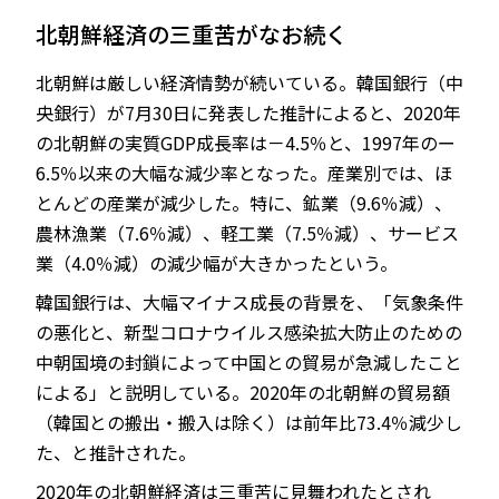
北朝鮮経済の三重苦がなお続く
北朝鮮は厳しい経済情勢が続いている。韓国銀行（中
央銀行）が7月30日に発表した推計によると、2020年
の北朝鮮の実質GDP成長率は－4.5％と、1997年のー
6.5％以来の大幅な減少率となった。産業別では、ほ
とんどの産業が減少した。特に、鉱業（9.6％減）、
農林漁業（7.6％減）、軽工業（7.5％減）、サービス
業（4.0％減）の減少幅が大きかったという。
韓国銀行は、大幅マイナス成長の背景を、「気象条件
の悪化と、新型コロナウイルス感染拡大防止のための
中朝国境の封鎖によって中国との貿易が急減したこと
による」と説明している。2020年の北朝鮮の貿易額
（韓国との搬出・搬入は除く）は前年比73.4％減少し
た、と推計された。
2020年の北朝鮮経済は三重苦に見舞われたとされ