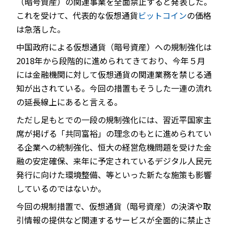
（暗号資産）の関連事業を全面禁止すると発表した。
これを受けて、代表的な仮想通貨
ビットコイン
の価格
は急落した。
中国政府による仮想通貨（暗号資産）への規制強化は
JP
EN
2018年から段階的に進められてきており、今年５月
には金融機関に対して仮想通貨の関連業務を禁じる通
知が出されている。今回の措置もそうした一連の流れ
の延長線上にあると言える。
ただし足もとでの一段の規制強化には、習近平国家主
席が掲げる「共同富裕」の理念のもとに進められてい
る企業への統制強化、恒大の経営危機問題を受けた金
融の安定確保、来年に予定されているデジタル人民元
発行に向けた環境整備、等といった新たな施策も影響
しているのではないか。
今回の規制措置で、仮想通貨（暗号資産）の決済や取
引情報の提供など関連するサービスが全面的に禁止さ