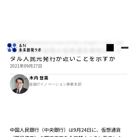
木内登英のGlobal Economy & Policy Insight
経済・金融
中国の最終段階の仮想通貨規制はデジ
タル人民元発行が近いことを示すか
2021年09月27日
木内 登英
金融ITイノベーション事業本部
中国人民銀行（中央銀行）は9月24日に、仮想通貨