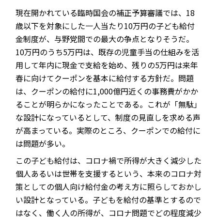
現在開かれている臨時国会の補正予算審議では、18
歳以下を対象にした一人当たり10万円の子ども給付
金制度が、与野党間での最大の争点となりそうだ。
JP
EN
10万円のうち5万円は、既存の児童手当の仕組みを活
用して年内に現金で支給を始め、残りの5万円は来年
春に向けてクーポンを基本に給付する方針だ。問題
は、クーポンの給付に1,000億円近くの事務費がかか
ることが明らかになったことである。これが「無駄」
な設計になっているとして、制度の見直しを求める声
が高まっている。実際のところ、クーポンでの給付に
は問題が多い。
この子ども給付は、コロナ禍で所得が大きく減少した
個人あるいは世帯を支援するという、本来のコロナ対
策としての個人向け給付金の考え方に照らしておかし
い設計となっている。子どもを給付の基準とするので
はなく、働く人の所得が、コロナ問題でどの程度減少