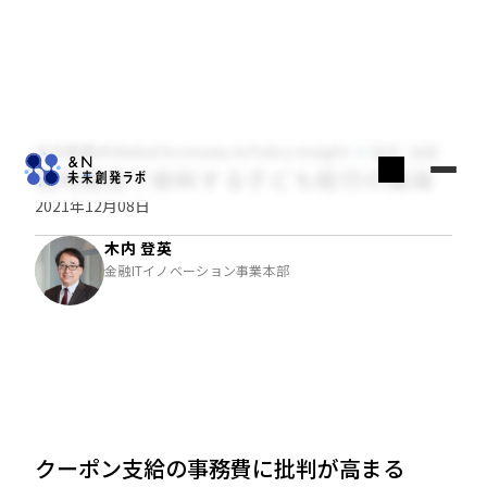
木内登英のGlobal Economy & Policy Insight
経済・金融
臨時国会で紛糾する子ども給付の議論
2021年12月08日
木内 登英
金融ITイノベーション事業本部
クーポン支給の事務費に批判が高まる