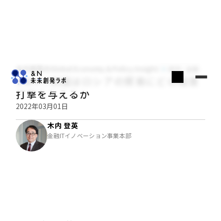
木内登英のGlobal Economy & Policy Insight
経済・金融
SWIFT制裁はロシアの貿易にどの程度
打撃を与えるか
2022年03月01日
木内 登英
金融ITイノベーション事業本部