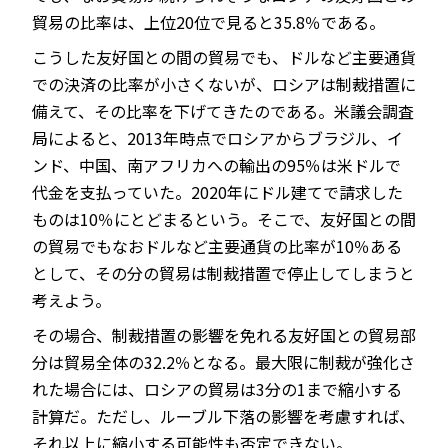
貿易の比率は、上位20位で見ると35.8％である。
こうした友好国との間の貿易でも、ドルなど主要通貨
での決済の比率が小さくないが、ロシアは制裁措置に
備えて、その比率を下げてきたのである。米議会調査
局によると、2013年時点でロシアからブラジル、イ
ンド、中国、南アフリカへの輸出の95％は米ドルで
代金を支払っていた。2020年にドル建てで請求した
ものは10％にとどまるという。そこで、友好国との間
の貿易でもなおドルなど主要通貨の比率が10％ある
として、その分の貿易は制裁措置で停止してしまうと
考えよう。
その場合、制裁措置の影響を免れる友好国との貿易部
分は貿易全体の32.2％となる。最大限に制裁が強化さ
れた場合には、ロシアの貿易は3分の1まで縮小する
計算だ。ただし、ルーブル下落の影響を考慮すれば、
それ以上に縮小する可能性も否定できない。