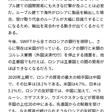
ブル建ての国際貿易にも大きな打撃が及ぶことは必至
だ。ルーブル建てで海外がロシアに製品を輸出した場
合、受け取り代金のルーブルが大幅に目減りすること
になるため、輸出を見合わせる動きが出てくるからで
ある。
今後、SWIFTから全てのロシアの銀行を排除し、さ
らに現在は米国が行っている、ロシアの銀行と米銀の
コルレス業務（外国決済代行）を停止する措置を、他
の主要国でも行えば、ロシアは主要国との間の貿易が
ほぼできなくなるだろう。
2020年上期で、ロシアの貿易の最大の相手国は中国
で、その比率は18.1％である。米国は4.7％、日本は
3.1％だ。ロシアの友好国では、中国に加えて、ベラ
ルーシ、カザフスタン、ウズベクスタンなどが貿易相
手国の上位20の中にある。先進国からの制裁を受け
ても、なお貿易が続けられそうなロシアの友好国との