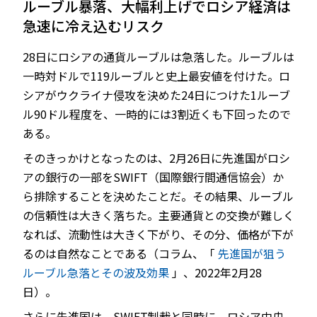
ルーブル暴落、大幅利上げでロシア経済は
急速に冷え込むリスク
28日にロシアの通貨ルーブルは急落した。ルーブルは
JP
EN
一時対ドルで119ルーブルと史上最安値を付けた。ロ
シアがウクライナ侵攻を決めた24日につけた1ルーブ
ル90ドル程度を、一時的には3割近くも下回ったので
ある。
そのきっかけとなったのは、2月26日に先進国がロシ
アの銀行の一部をSWIFT（国際銀行間通信協会）か
ら排除することを決めたことだ。その結果、ルーブル
の信頼性は大きく落ちた。主要通貨との交換が難しく
なれば、流動性は大きく下がり、その分、価格が下が
るのは自然なことである（コラム、「
先進国が狙う
ルーブル急落とその波及効果
」、2022年2月28
日）。
さらに先進国は、SWIFT制裁と同時に、ロシア中央