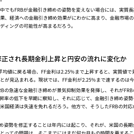
中でもFRBが金融引き締めの姿勢を変えない場合には、実質
果、経済への金融引き締め効果がにわかに高まり、金融市場の
ディングの可能性が高まるだろう。
修正され長期金利上昇と円安の流れに変化か
平均値に戻る場合、FF金利は2.25％まで上昇すると、実質値
とが見込まれる。現状では、FF金利が2.25％まで達するのは
RBの急速な金融引き締めが景気抑制効果を発揮し、それがFR
上昇率の低下を早期に察知し、それに応じて、金融引き締め姿
米国経済は失速を免れるだろう。他方で、そうしたFRBの対
締め姿勢を修正することは年内には起こり、それが、米国の長
とっての問題は、そこまでにはまだ何か月もの時間を要するこ