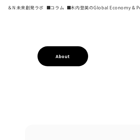
＆N 未来創発ラボ
コラム
木内登英のGlobal Economy & Pol
About