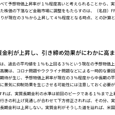
べて予想物価上昇率が１％程度高いと考えられることから、実
た株価の下落など金融市場に調整をもたらすのは、（名目）FF金
債利回りが現在の３％から上昇して４％程度となる時点、との計算
質金利が上昇し、引き締め効果がにわかに高ま
は、過去の平均値を１％も上回る３％という現在の予想物価上
高騰は、コロナ問題やウクライナ問題などによる一時的な要因
期待が生じ、予想物価上昇率が現在の３％程度から中長期の平
に景気に抑制効果を生じさせる可能性には注意しておく必要が
すれば、実質長期金利の水準は前回のピークである１％まで上
行きの利上げ見通しが合わせて下方修正されれば、その分、実
長期金利は上昇しない。実質金利がそうした道を辿れば、米国
。