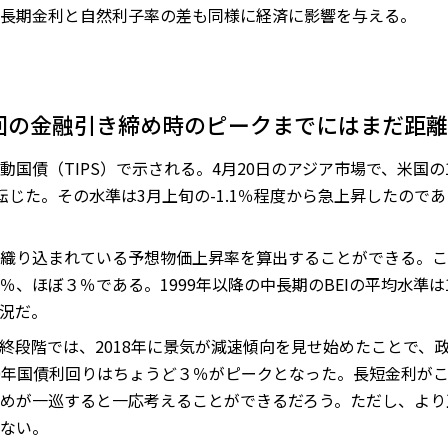
長期金利と自然利子率の差も同様に経済に影響を与える。
回の金融引き締め時のピークまでにはまだ距離
国債（TIPS）で示される。4月20日のアジア市場で、米国
じた。その水準は3月上旬の-1.1％程度から急上昇したのであ
織り込まれている予想物価上昇率を算出することができる。こ
.95％、ほぼ３％である。1999年以降の中長期のBEIの平均水準
況だ。
終段階では、2018年に景気が減速傾向を見せ始めたことで、政
、10年国債利回りはちょうど３％がピークとなった。長短金利が
めが一巡すると一応考えることができるだろう。ただし、より
ない。