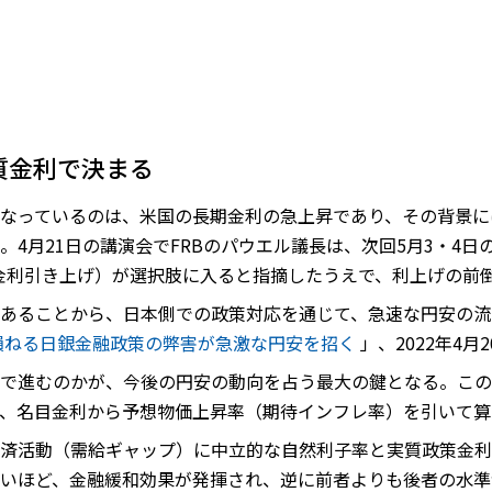
質金利で決まる
なっているのは、米国の長期金利の急上昇であり、その背景に
4月21日の講演会でFRBのパウエル議長は、次回5月3・4日
策金利引き上げ）が選択肢に入ると指摘したうえで、利上げの前
あることから、日本側での政策対応を通じて、急速な円安の流
を損ねる日銀金融政策の弊害が急激な円安を招く
」、2022年4月
で進むのかが、今後の円安の動向を占う最大の鍵となる。この
、名目金利から予想物価上昇率（期待インフレ率）を引いて算
済活動（需給ギャップ）に中立的な自然利子率と実質政策金利
いほど、金融緩和効果が発揮され、逆に前者よりも後者の水準