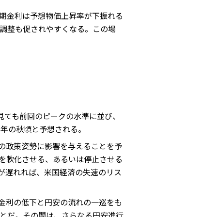
長期金利は予想物価上昇率が下振れる
調整も促されやすくなる。この場
で見ても前回のピークの水準に並び、
今年の秋頃と予想される。
Bの政策姿勢に影響を与えることを予
勢を軟化させる、あるいは停止させる
応が遅れれば、米国経済の失速のリス
期金利の低下と円安の流れの一巡をも
とだ。その間は、さらなる円安進行