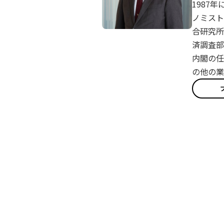
1987
ノミスト
合研究所
済調査部
内閣の任
の他の業