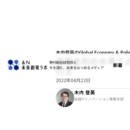
木内登英のGlobal Economy & Policy
実質金利の水準で
野村総合研究所と
新着
今を語り、未来をみつめるメディア
行方
2022年04月22日
木内 登英
金融ITイノベーション事業本部