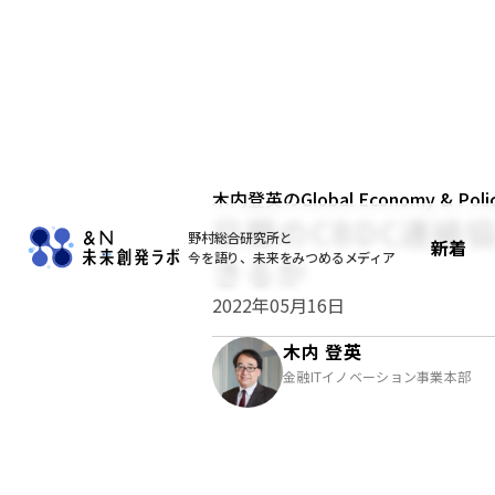
木内登英のGlobal Economy & Policy
日銀のCBDC連絡
野村総合研究所と
新着
今を語り、未来をみつめるメディア
きるか
2022年05月16日
木内 登英
金融ITイノベーション事業本部