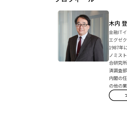
木内 
金融IT
エグゼク
1987
ノミスト
合研究所
済調査部
内閣の任
の他の業