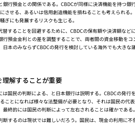
Cと銀行預金との関係である。CBDCが同様に決済機能を持つ銀
にさせる、あるいは信用創造機能を損ねることも考えられる。ま
騒ぎにも発展するリスクも生じる。
に代替することを回避するために、CBDCの保有額や決済額など
と銀行預金金利との差を調整することで、両者間の資金移動をコ
は、日本のみならずCBDCの発行を検討している海外でも大きな
を理解することが重要
的には国民の判断による、と日本銀行は説明する。CBDCの発行
ることになれば様々な法整備が必要となり、それは国民の代表
は、最終的には国民の判断によって左右されることは確かである
を判断するのは現状では難しいだろう。国民は、現金の利用に不便