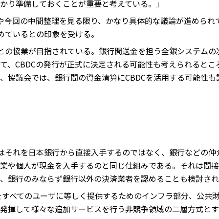
かり準備しておくことが重要と考えている。」
や今回の中間整理を見る限り、かなり具体的な議論が進められ
進めているとの印象を受ける。
ムとの協業が目指されている。銀行間送金を担う全銀システムの次
て、CBDCの発行が正式に決定される可能性も考えられるとこ
、協議会では、銀行間の資金清算にCBDCを活用する可能性も
人はそれを日本銀行から直接入手するのではなく、銀行などの仲
業や個人が現金を入手するのと同じ仕組みである。それは間接
、銀行のみならず銀行以外の決済業者を認めることも検討され
DCをすべてのユーザに等しく提供するためのインフラ部分、公共
発揮して様々な追加サービスを行う非競争領域の二層方式とす