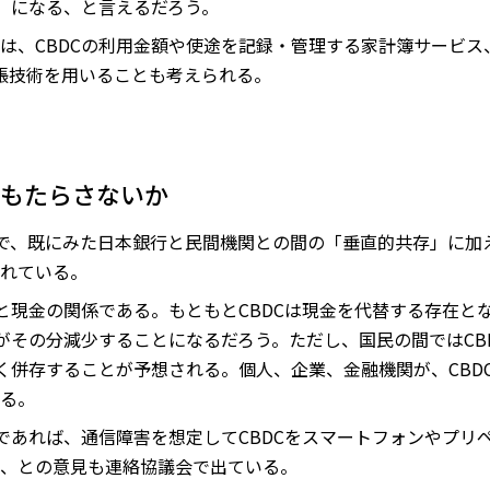
造」になる、と言えるだろう。
は、CBDCの利用金額や使途を記録・管理する家計簿サービス
台帳技術を用いることも考えられる。
をもたらさないか
ムで、既にみた日本銀行と民間機関との間の「垂直的共存」に加え
れている。
Cと現金の関係である。もともとCBDCは現金を代替する存在と
用がその分減少することになるだろう。ただし、国民の間ではCB
らく併存することが予想される。個人、企業、金融機関が、CBD
る。
のであれば、通信障害を想定してCBDCをスマートフォンやプリ
、との意見も連絡協議会で出ている。