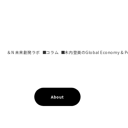
＆N 未来創発ラボ
コラム
木内登英のGlobal Economy & Pol
About