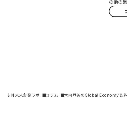
の他の業
＆N 未来創発ラボ
コラム
木内登英のGlobal Economy & Pol