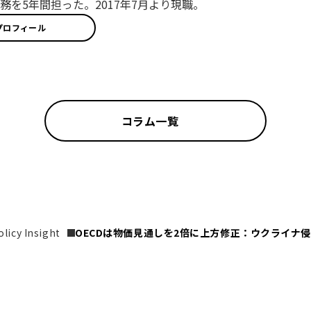
務を5年間担った。2017年7月より現職。
プロフィール
コラム一覧
icy Insight
OECDは物価見通しを2倍に上方修正：ウクライナ