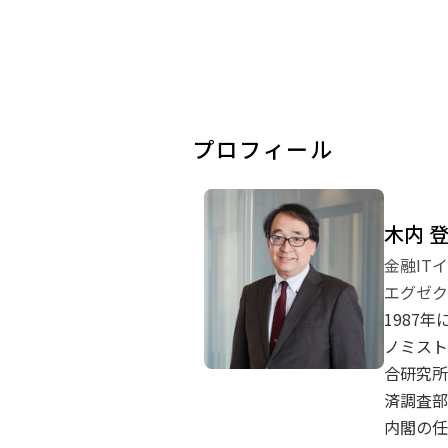
プロフィール
木内 
金融IT
エグゼク
1987
ノミスト
合研究所
済調査部
内閣の任