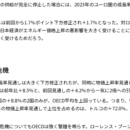
の供給が完全に停止した場合には、2023年のユーロ圏の成長
しは前回から1.7％ポイント下方修正され＋1.7％となった。
日本経済がエネルギー価格上昇の悪影響を大きく受けることに
く受けるためだろう。
危機
成長率見通しは大きく下方修正されたが、同時に物価上昇率見通
昇率は前年比＋8.5％と、前回見通しの＋4.2％から一気に2倍へ
国の＋8.8％の2国のみが、OECD平均を上回っている。つま
年の物価上昇率見通しで上位を占めるのは、トルコの＋72.0％、
危機についてもOECDは強く警鐘を鳴らす。ローレンス・ブーン