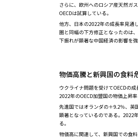
さらに、欧州へのロシア産天然ガス
OECDは試算している。
他方、日本の2022年の成長率見通
圏と同幅の下方修正となったのは、
下振れが顕著な中国経済の影響を強
物価高騰と新興国の食料
ウクライナ問題を受けてOECDの
2022年のOECD加盟国の物価上
先進国ではオランダの＋9.2％、英
顕著となっているのである。2022
る。
物価高に関連して、新興国での食料