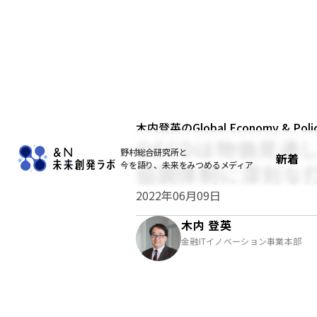
木内登英のGlobal Economy & Policy
OECDは物価見通
野村総合研究所と
新着
今を語り、未来をみつめるメディア
協調体制に深刻な
2022年06月09日
木内 登英
金融ITイノベーション事業本部