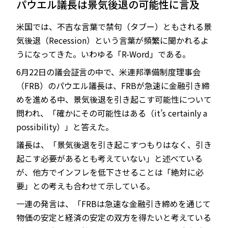
パウエル議長は景気後退の可能性に言及
米国では、不吉な言葉で禁句（タブー）ともされる景
気後退（Recession）という言葉が頻繁に聞かれるよ
JP
EN
うになってきた。いわゆる「R-Word」である。
6月22日の議会証言の中で、米連邦準備制度理事会
（FRB）のパウエル議長は、FRBが急速に金融引き締
めを進める中、景気後退を引き起こす可能性について
問われ、「確かにその可能性はある（it’s certainly a
possibility）」と答えた。
議長は、「景気後退を引き起こすつもりはなく、引き
起こす必要があるとも考えていない」と述べている
が、他方でインフレを低下させることは「絶対に必
要」との考えも合わせて示している。
一連の発言は、「FRBは急速な金融引き締めを通じて
物価の安定と経済の安定の双方を得たいと考えている