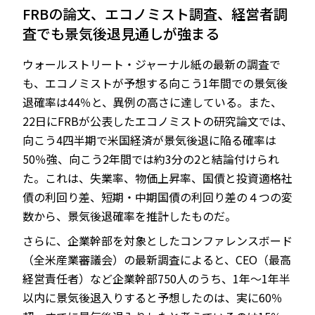
FRBの論文、エコノミスト調査、経営者調
査でも景気後退見通しが強まる
ウォールストリート・ジャーナル紙の最新の調査で
も、エコノミストが予想する向こう1年間での景気後
退確率は44％と、異例の高さに達している。また、
22日にFRBが公表したエコノミストの研究論文では、
向こう4四半期で米国経済が景気後退に陥る確率は
50％強、向こう2年間では約3分の2と結論付けられ
た。これは、失業率、物価上昇率、国債と投資適格社
債の利回り差、短期・中期国債の利回り差の４つの変
数から、景気後退確率を推計したものだ。
さらに、企業幹部を対象としたコンファレンスボード
（全米産業審議会）の最新調査によると、CEO（最高
経営責任者）など企業幹部750人のうち、1年～1年半
以内に景気後退入りすると予想したのは、実に60％