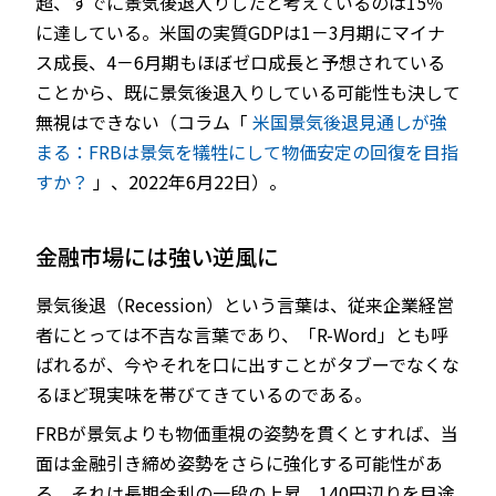
超、すでに景気後退入りしたと考えているのは15％
に達している。米国の実質GDPは1－3月期にマイナ
ス成長、4－6月期もほぼゼロ成長と予想されている
ことから、既に景気後退入りしている可能性も決して
無視はできない（コラム「
米国景気後退見通しが強
まる：FRBは景気を犠牲にして物価安定の回復を目指
すか？
」、2022年6月22日）。
金融市場には強い逆風に
景気後退（Recession）という言葉は、従来企業経営
者にとっては不吉な言葉であり、「R-Word」とも呼
ばれるが、今やそれを口に出すことがタブーでなくな
るほど現実味を帯びてきているのである。
FRBが景気よりも物価重視の姿勢を貫くとすれば、当
面は金融引き締め姿勢をさらに強化する可能性があ
る。それは長期金利の一段の上昇、140円辺りを目途