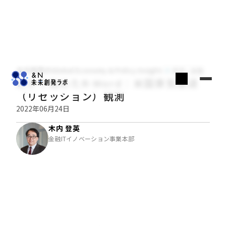
木内登英のGlobal Economy & Policy Insight
経済・金融
広がり始めたR-Word：米国景気後退
（リセッション）観測
2022年06月24日
木内 登英
金融ITイノベーション事業本部