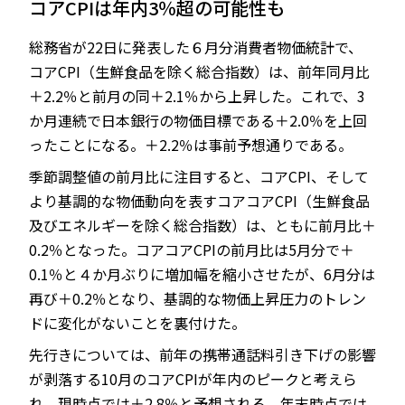
コアCPIは年内3％超の可能性も
総務省が22日に発表した６月分消費者物価統計で、
コアCPI（生鮮食品を除く総合指数）は、前年同月比
JP
EN
＋2.2％と前月の同＋2.1％から上昇した。これで、3
か月連続で日本銀行の物価目標である＋2.0％を上回
ったことになる。＋2.2％は事前予想通りである。
季節調整値の前月比に注目すると、コアCPI、そして
より基調的な物価動向を表すコアコアCPI（生鮮食品
及びエネルギーを除く総合指数）は、ともに前月比＋
0.2％となった。コアコアCPIの前月比は5月分で＋
0.1％と４か月ぶりに増加幅を縮小させたが、6月分は
再び＋0.2％となり、基調的な物価上昇圧力のトレン
ドに変化がないことを裏付けた。
先行きについては、前年の携帯通話料引き下げの影響
が剥落する10月のコアCPIが年内のピークと考えら
れ、現時点では＋2.8％と予想される。年末時点では