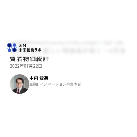
木内登英のGlobal Economy & Policy Insight
経済・金融
低所得者に厳しい物価高が続く：6月消
費者物価統計
2022年07月22日
木内 登英
金融ITイノベーション事業本部