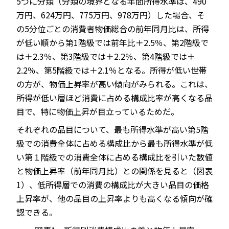
5つに分類（分類の境界となる年間所得水準は、490
万円、624万円、775万円、978万円）した場合、そ
の5分位ごとの消費者物価総合の前年同月比は、所得
が低い順から第1階級では前年比＋2.5％、第2階級で
は＋2.3％、第3階級では＋2.2％、第4階級では＋
2.2％、第5階級では＋2.1％となる。所得が低い世帯
の方が、物価上昇率が高い傾向がみられる。これは、
所得が低い層ほど消費に占める構成比率が高くなる品
目で、特に物価上昇が目立っているためだ。
それぞれの品目について、最も所得水準が高い第5階
級での消費全体に占める構成比から最も所得水準が低
い第１階級での消費全体に占める構成比を引いた数値
と物価上昇率（前年同月比）との関係を見ると（図表
1）、低所得層での消費の構成比が大きい品目の価格
上昇率が、他の品目の上昇率よりも高くなる傾向が確
認できる。