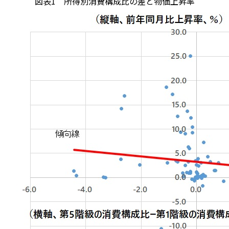
図表1 所得別消費構成比の差と物価上昇率