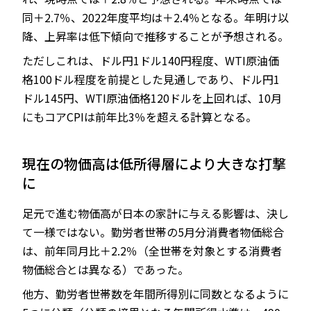
同＋2.7％、2022年度平均は＋2.4％となる。年明け以
降、上昇率は低下傾向で推移することが予想される。
ただしこれは、ドル円1ドル140円程度、WTI原油価
格100ドル程度を前提とした見通しであり、ドル円1
ドル145円、WTI原油価格120ドルを上回れば、10月
にもコアCPIは前年比3％を超える計算となる。
現在の物価高は低所得層により大きな打撃
に
足元で進む物価高が日本の家計に与える影響は、決し
て一様ではない。勤労者世帯の5月分消費者物価総合
は、前年同月比＋2.2％（全世帯を対象とする消費者
物価総合とは異なる）であった。
他方、勤労者世帯数を年間所得別に同数となるように