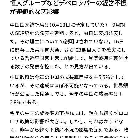
恒大グループなどデベロッパーの経営不振
が連鎖的な悪影響
中国国家統計局は10月18日に予定していた7－9月期
JP
EN
のGDP統計の発表を延期すると、前日に突如発表し
た。その理由についての説明はされていない。16日
に開幕した共産党大会、さらに3期目入りを確実にし
ている習近平国家主席に配慮して、景気減速を裏付け
る数字の発表を控えた、との見方が出ている。
中国政府は今年の中国の成長率目標を＋5.5％として
いるが、その達成はほぼ不可能となっている。世界銀
行が公表した見通しでは、今年の中国の成長率は＋
2.8％である。
今年の中国の成長率の下振れには、現在も続くゼロコ
ロナ政策の影響が大きい。しかし、そればかりでな
く、昨年から続く不動産不況の影響も深刻である。政
府が銀行からの借り入れを制限したことで資金繰りが