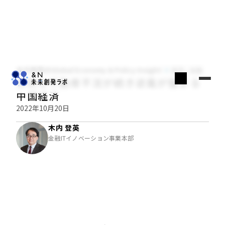
木内登英のGlobal Economy & Policy Insight
経済・金融
深刻な不動産不況が続き逆風が強まる
中国経済
2022年10月20日
木内 登英
金融ITイノベーション事業本部