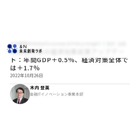
木内登英のGlobal Economy & Policy Insight
経済・金融
物価高対策の経済効果試算アップデー
ト：年間GDP＋0.5％、経済対策全体で
は＋1.7％
2022年10月26日
木内 登英
金融ITイノベーション事業本部