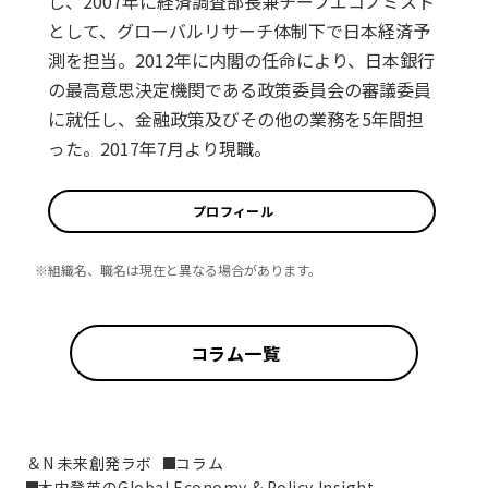
し、2007年に経済調査部長兼チーフエコノミスト
として、グローバルリサーチ体制下で日本経済予
測を担当。2012年に内閣の任命により、日本銀行
の最高意思決定機関である政策委員会の審議委員
に就任し、金融政策及びその他の業務を5年間担
った。2017年7月より現職。
プロフィール
※組織名、職名は現在と異なる場合があります。
コラム一覧
＆N 未来創発ラボ
コラム
木内登英のGlobal Economy & Policy Insight