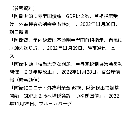
（参考資料）
「防衛財源に赤字国債論 GDP比２％、首相指示受
け 外為特会の剰余金も検討」、2022年11月30日、
朝日新聞
「防衛費、年内決着は不透明＝岸田首相指示、自民に
財源先送り論」、2022年11月29日、時事通信ニュー
ス
「防衛財源「相当大きな問題」＝与党税制協議会を初
開催―２３年度改正」、2022年11月28日、官公庁情
報（時事通信）
「防衛にコロナ・外為剰余金 政府、財源捻出で調整
開始 GDP比２％へ増税議論 つなぎ国債」、2022
年11月29日、ブルームバーグ