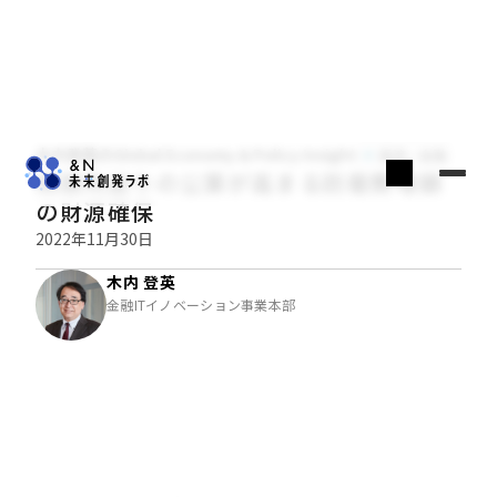
木内登英のGlobal Economy & Policy Insight
経済・金融
問題先送りの公算が高まる防衛費増額
の財源確保
2022年11月30日
木内 登英
金融ITイノベーション事業本部