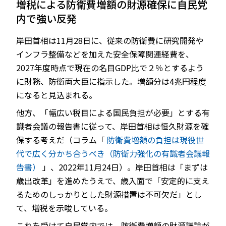
増税による防衛費増額の財源確保に自民党
内で強い反発
岸田首相は11月28日に、従来の防衛費に研究開発や
JP
EN
インフラ整備などを加えた安全保障関連経費を、
2027年度時点で現在の名目GDP比で２％とするよう
に財務、防衛両大臣に指示した。増額分は4兆円程度
になると見込まれる。
他方、「幅広い税目による国民負担が必要」とする有
識者会議の報告書に従って、岸田首相は恒久財源を確
保する考えだ（コラム「
防衛費増額の負担は現役世
代で広く分かち合うべき（防衛力強化の有識者会議報
告書）
」、2022年11月24日）。岸田首相は「まずは
歳出改革」を進めたうえで、歳入面で「安定的に支え
るためのしっかりとした財源措置は不可欠だ」とし
て、増税を示唆している。
これを受けて自民党内では、防衛費増額の財源議論が