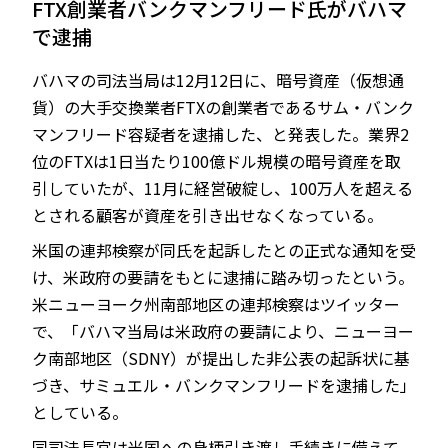
FTX創業者バンクマンフリード氏がバハマ
で逮捕
バハマの司法当局は12月12日に、暗号資産（仮想通
JP
EN
貨）の大手交換業者FTXの創業者であるサム・バンク
マンフリード容疑者を逮捕した、と発表した。業界2
位のFTXは1日当たり100億ドル規模の暗号資産を取
引していたが、11月に経営破綻し、100万人を超える
とされる顧客が資産を引き出せなくなっている。
米国の連邦検察が同氏を起訴したとの正式な通知を受
け、米政府の要請をもとに逮捕に踏み切ったという。
米ニューヨーク州南部地区の連邦検察はツイッター
で、「バハマ当局は米政府の要請により、ニューヨー
ク南部地区（SDNY）が提出した非公表の起訴状に基
づき、サミュエル・バンクマンフリードを逮捕した」
としている。
同司法長官は米国への身柄引き渡し手続きに備えて、