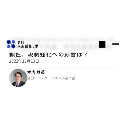
木内登英のGlobal Economy & Policy Insight
経済・金融
FTX創業者が逮捕：暗号資産業界の信
頼性、規制強化への影響は？
2022年12月13日
木内 登英
金融ITイノベーション事業本部