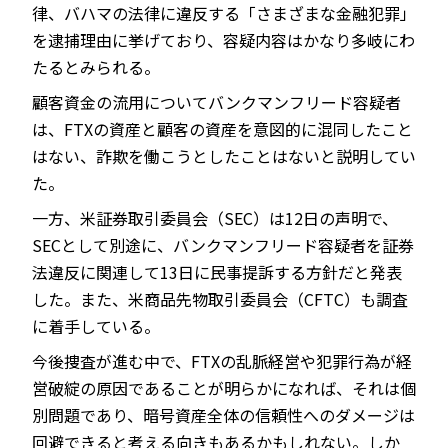
律、バハマの法律に違反する「さまざまな金融犯罪」
を逮捕理由に挙げており、容疑内容はかなり多岐にわ
たるとみられる。
顧客資金の流用についてバンクマンフリード容疑者
は、FTXの資産と顧客の資産を意図的に混同したこと
はない、詐欺を働こうとしたことはないと説明してい
た。
一方、米証券取引委員会（SEC）は12日の声明で、
SECとして別途に、バンクマンフリード容疑者を証券
法違反に関連して13日に民事提訴する方針だと発表
した。また、米商品先物取引委員会（CFTC）も調査
に着手している。
今後捜査が進む中で、FTXの乱脈経営や犯罪行為が経
営破綻の原因であることが明らかになれば、それは個
別問題であり、暗号資産全体の信頼性へのダメージは
回避できると考える向きもあるかもしれない。しか