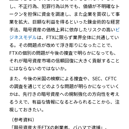
し、不正行為、犯罪行為以外でも、価値が不明確なト
ークンを担保に資金を調達し、また企業を買収して事
業を拡大、巨額な利益を得るといった錬金術的な経営
手法、暗号資産の価格上昇に依存したリスクの高い
ビ
ジネスモデル
は、FTXに限らず業界全体に共通してい
る。その問題点が改めて浮き彫りになったことで、
FTXの個別の問題が今後の捜査で明らかになっても、
それが暗号資産市場の信頼回復に大きく貢献すること
にはならないのではないか。
また、今後の米国の検察による捜査や、SEC、CFTC
の調査を通じてどのような問題が明らかになっていく
かは、先行きの暗号資産への規制強化の方向性を考え
るうえで、有益な情報になるとみられることから、注
視しておきたい。
（参考資料）
「暗号資産大手FTXの創業者、バハマで逮捕」、