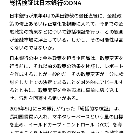
総括検証は日本銀行のDNA
日本銀行が来年4月の黒田総裁の退任直後に、金融政
策の修正あるいは正常化を視野に入れて、今までの金
JP
EN
融政策の効果などについて総括検証を行う、との観測
が金融市場に浮上している。しかし、その可能性は高
くないのではないか。
日本銀行の中で金融政策を担う企画局は、政策変更を
行う前に、それ以前の政策の効果を検証し、レポート
を作成することが一般的だ。その政策変更が十分に検
討をした上での決定であることを対外的にアピールす
るとともに、政策変更を金融市場に事前に織り込ま
せ、混乱を回避する狙いがある。
2016年9月に日本銀行が行った「総括的な検証」は、
長期国債買い入れ、マネタリーベースという量の目標
を止め、イールドカーブ・コントロール（YCC）を導
入することを正当化するものだった。そうした政策修