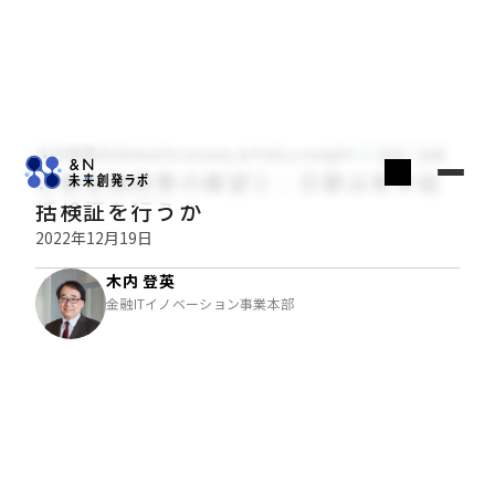
木内登英のGlobal Economy & Policy Insight
経済・金融
日銀金融政策の展望②：日銀は来年総
括検証を行うか
2022年12月19日
木内 登英
金融ITイノベーション事業本部