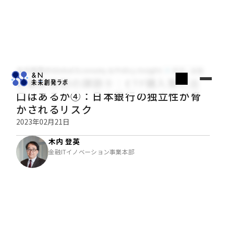
木内登英のGlobal Economy & Policy Insight
経済・金融
日銀新体制の課題⑨：ETF購入策に出
口はあるか④：日本銀行の独立性が脅
かされるリスク
2023年02月21日
木内 登英
金融ITイノベーション事業本部