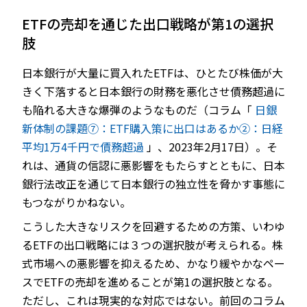
ETFの売却を通じた出口戦略が第1の選択
肢
JP
EN
日本銀行が大量に買入れたETFは、ひとたび株価が大
きく下落すると日本銀行の財務を悪化させ債務超過に
も陥れる大きな爆弾のようなものだ（コラム「
日銀
新体制の課題⑦：ETF購入策に出口はあるか②：日経
平均1万4千円で債務超過
」、2023年2月17日）。そ
れは、通貨の信認に悪影響をもたらすとともに、日本
銀行法改正を通じて日本銀行の独立性を脅かす事態に
もつながりかねない。
こうした大きなリスクを回避するための方策、いわゆ
るETFの出口戦略には３つの選択肢が考えられる。株
式市場への悪影響を抑えるため、かなり緩やかなペー
スでETFの売却を進めることが第1の選択肢となる。
ただし、これは現実的な対応ではない。前回のコラム