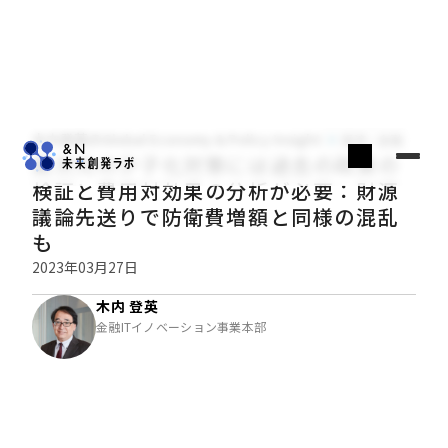
木内登英のGlobal Economy & Policy Insight
経済・金融
異次元の少子化対策には過去の政策の
検証と費用対効果の分析が必要：財源
議論先送りで防衛費増額と同様の混乱
も
2023年03月27日
木内 登英
金融ITイノベーション事業本部