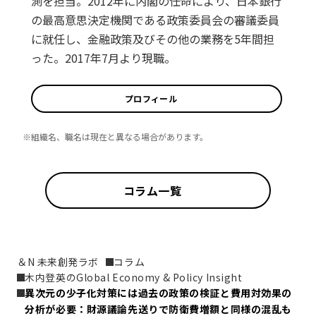
測を担当。2012年に内閣の任命により、日本銀行
の最高意思決定機関である政策委員会の審議委員
に就任し、金融政策及びその他の業務を5年間担
った。2017年7月より現職。
プロフィール
※組織名、職名は現在と異なる場合があります。
コラム一覧
＆N 未来創発ラボ
コラム
木内登英のGlobal Economy & Policy Insight
異次元の少子化対策には過去の政策の検証と費用対効果の
分析が必要：財源議論先送りで防衛費増額と同様の混乱も