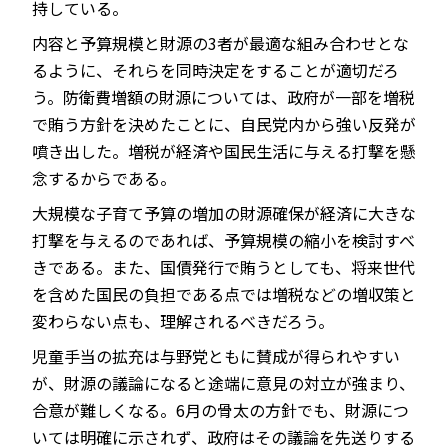
持している。
内容と予算規模と財源の3者が最適な組み合わせとな
るように、それらを同時決定をすることが適切だろ
う。防衛費増額の財源については、政府が一部を増税
で賄う方針を決めたことに、自民党内から強い反発が
噴き出した。増税が経済や国民生活に与える打撃を懸
念するからである。
大規模な子育て予算の増加の財源確保が経済に大きな
打撃を与えるのであれば、予算規模の縮小を検討すべ
きである。また、国債発行で賄うとしても、将来世代
を含めた国民の負担である点では増税などの増収策と
変わらない点も、理解されるべきだろう。
児童手当の拡充は与野党ともに賛成が得られやすい
が、財源の議論になると途端に意見の対立が強まり、
合意が難しくなる。6月の骨太の方針でも、財源につ
いては明確に示されず、政府はその議論を先送りする