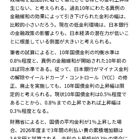
生じない、と考えられる。過去10年にわたる異例の
金融緩和の効果によって引き下げられた金利の幅は、
比較的小さいだろう。現在の低金利環境は、日本銀行
の金融政策の影響よりも、日本経済の潜在力が低いこ
とに根差している側面が大きいと考えられる。
筆者の試算によると、10年国債金利の均衡水準は
0.8％程度と、異例の金融緩和が開始された10年前の
ほぼ同水準である。従って、日本銀行がマイナス金利
の解除やイールドカーブ・コントロール（YCC）の修
正、廃止を実施しても、10年国債金利の上昇幅は限
定的と考えられる。現状10年国債金利は0.5％程度で
あることから、0.8％までの上昇であれば上昇幅は
0.3％程度となる。
財務省によると、国債の平均金利が1％上昇した場
合、2026年度まで3年間の利払い費の累積増加額は
3.6兆円と試算される。金利の上昇幅が0.3％の場合に