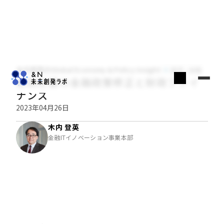
木内登英のGlobal Economy & Policy Insight
経済・金融
植田日銀の金融政策修正と財政ファイ
ナンス
2023年04月26日
木内 登英
金融ITイノベーション事業本部