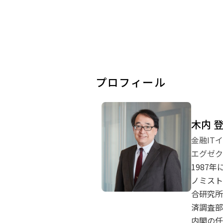
プロフィール
木内 
金融IT
エグゼク
1987
ノミスト
合研究所
済調査部
内閣の任