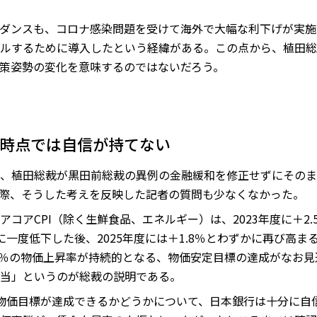
ダンスも、コロナ感染問題を受けて海外で大幅な利下げが実施
ルするために導入したという経緯がある。この点から、植田総
策姿勢の変化を意味するのではないだろう。
現時点では自信が持てない
、植田総裁が黒田前総裁の異例の金融緩和を修正せずにそのま
際、そうした考えを反映した記者の質問も少なくなかった。
コアCPI（除く生鮮食品、エネルギー）は、2023年度に＋2
7％に一度低下した後、2025年度には＋1.8％とわずかに再び高
、2％の物価上昇率が持続的となる、物価安定目標の達成がなお
当」というのが総裁の説明である。
物価目標が達成できるかどうかについて、日本銀行は十分に自