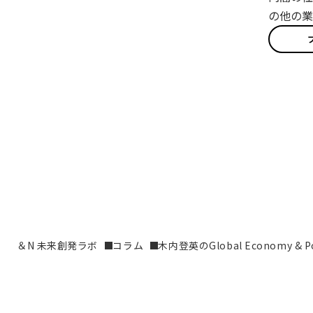
の他の業
＆N 未来創発ラボ
コラム
木内登英のGlobal Economy & Pol