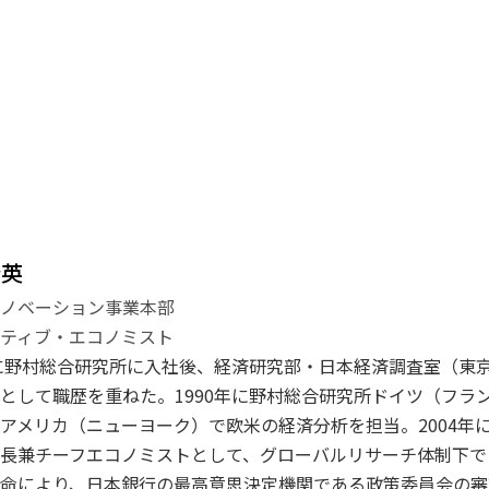
登英
イノベーション事業本部
ティブ・エコノミスト
年に野村総合研究所に入社後、経済研究部・日本経済調査室（東
として職歴を重ねた。1990年に野村総合研究所ドイツ（フラン
アメリカ（ニューヨーク）で欧米の経済分析を担当。2004年に
長兼チーフエコノミストとして、グローバルリサーチ体制下で日
命により、日本銀行の最高意思決定機関である政策委員会の審