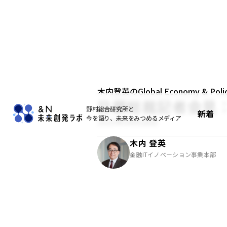
木内登英のGlobal Economy & Policy
日銀総裁記者会見
野村総合研究所と
新着
今を語り、未来をみつめるメディア
2023年04月28日
木内 登英
金融ITイノベーション事業本部