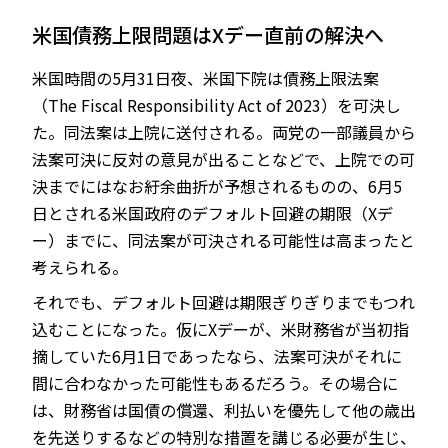
米国債務上限問題はXデー直前の解決へ
米国時間の5月31日夜、米国下院は債務上限法案
JP
EN
（The Fiscal Responsibility Act of 2023）を可決し
た。同法案は上院に送付される。両党の一部議員から
法案可決に反対の意見が出ることなどで、上院での可
決までにはなお紆余曲折が予想されるものの、6月5
日とされる米国政府のデフォルト回避の期限（Xデ
ー）までに、同法案が可決される可能性は高まったと
考えられる。
それでも、デフォルト回避は期限ぎりぎりまでもつれ
込むことになった。仮にXデーが、米財務省が当初指
摘していた6月1日であったなら、法案可決がそれに
間に合わなかった可能性もあるだろう。その場合に
は、財務省は国債の償還、利払いを優先して他の歳出
を先送りするなどの特別な措置を講じる必要が生じ、