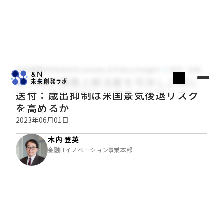
木内登英のGlobal Economy & Policy Insight
経済・金融
米下院が債務上限法案を可決し上院に
送付：歳出抑制は米国景気後退リスク
を高めるか
2023年06月01日
木内 登英
金融ITイノベーション事業本部