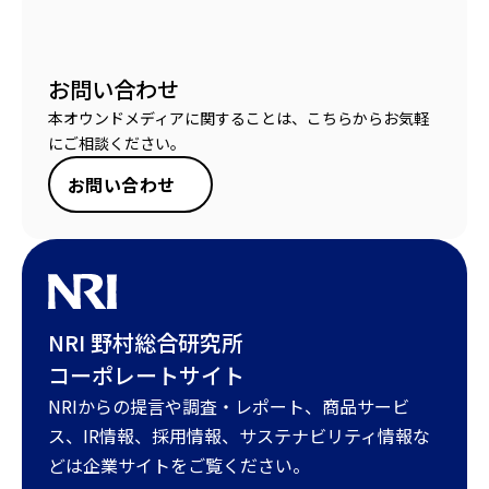
お問い合わせ
本オウンドメディアに関することは、こちらからお気軽
にご相談ください。
お問い合わせ
NRI 野村総合研究所
コーポレートサイト
NRIからの提言や調査・レポート、商品サービ
ス、IR情報、採用情報、サステナビリティ情報な
どは企業サイトをご覧ください。