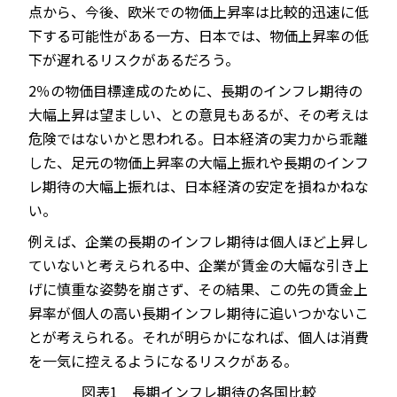
点から、今後、欧米での物価上昇率は比較的迅速に低
下する可能性がある一方、日本では、物価上昇率の低
下が遅れるリスクがあるだろう。
2％の物価目標達成のために、長期のインフレ期待の
大幅上昇は望ましい、との意見もあるが、その考えは
危険ではないかと思われる。日本経済の実力から乖離
した、足元の物価上昇率の大幅上振れや長期のインフ
レ期待の大幅上振れは、日本経済の安定を損ねかねな
い。
例えば、企業の長期のインフレ期待は個人ほど上昇し
ていないと考えられる中、企業が賃金の大幅な引き上
げに慎重な姿勢を崩さず、その結果、この先の賃金上
昇率が個人の高い長期インフレ期待に追いつかないこ
とが考えられる。それが明らかになれば、個人は消費
を一気に控えるようになるリスクがある。
図表1 長期インフレ期待の各国比較