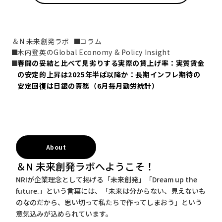
＆N 未来創発ラボ
コラム
木内登英のGlobal Economy & Policy Insight
春闘の妥結と比べて見劣りする実際の賃上げ率：実質賃金
の安定的上昇は2025年半ば以降か：長期インフレ期待の
安定回復は日銀の責務（6月毎月勤労統計）
About
＆N 未来創発ラボへようこそ！
NRIが企業理念として掲げる「未来創発」「Dream up the
future.」という言葉には、「未来は分からない、見えないも
のなのだから、思い切って私たちで作ってしまおう」という
意気込みが込められています。