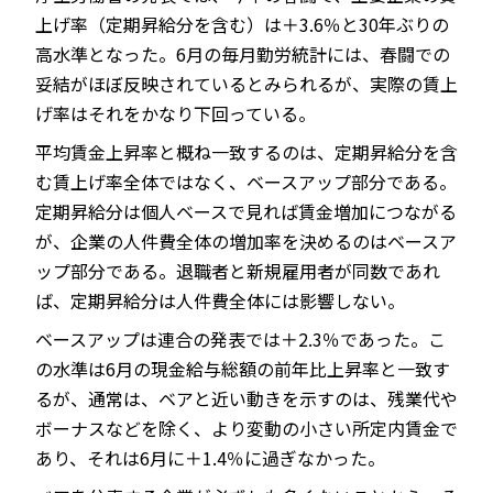
上げ率（定期昇給分を含む）は＋3.6％と30年ぶりの
高水準となった。6月の毎月勤労統計には、春闘での
妥結がほぼ反映されているとみられるが、実際の賃上
げ率はそれをかなり下回っている。
平均賃金上昇率と概ね一致するのは、定期昇給分を含
む賃上げ率全体ではなく、ベースアップ部分である。
定期昇給分は個人ベースで見れば賃金増加につながる
が、企業の人件費全体の増加率を決めるのはベースア
ップ部分である。退職者と新規雇用者が同数であれ
ば、定期昇給分は人件費全体には影響しない。
ベースアップは連合の発表では＋2.3％であった。こ
の水準は6月の現金給与総額の前年比上昇率と一致す
るが、通常は、ベアと近い動きを示すのは、残業代や
ボーナスなどを除く、より変動の小さい所定内賃金で
あり、それは6月に＋1.4％に過ぎなかった。