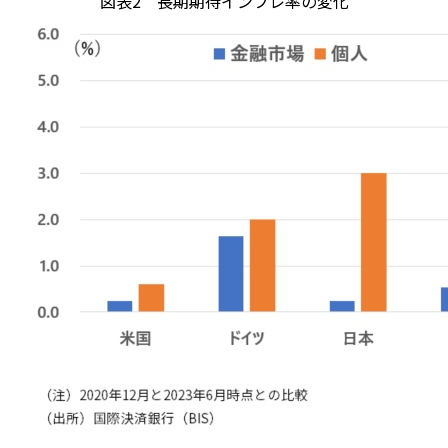
図表2 長期期待インフレ率の変化