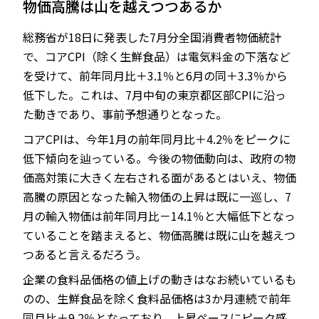
物価高騰は山を越えつつあるか
総務省が18日に発表した7月分全国消費者物価統計
で、コアCPI（除く生鮮食品）は電気料金の下落など
JP
EN
を受けて、前年同月比＋3.1％と6月の同＋3.3％から
低下した。これは、7月中旬の東京都区部CPIに沿っ
た動きであり、事前予想通りとなった。
コアCPIは、今年1月の前年同月比＋4.2％をピークに
低下傾向を辿っている。今後の物価動向は、政府の物
価高対策に大きく左右される面があるとはいえ、物価
高騰の原因となった輸入物価の上昇は既に一巡し、7
月の輸入物価は前年同月比－14.1％と大幅低下となっ
ていることを踏まえると、物価高騰は既に山を越えつ
つあると言えるだろう。
企業の食料品価格の値上げの動きはなお続いているも
のの、生鮮食品を除く食料品価格は3か月連続で前年
同月比＋9.2％となっており、上昇ペースにピーク感