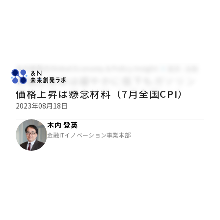
木内登英のGlobal Economy & Policy Insight
経済・金融
物価上昇率は緩やかに低下もガソリン
価格上昇は懸念材料（7月全国CPI）
2023年08月18日
木内 登英
金融ITイノベーション事業本部