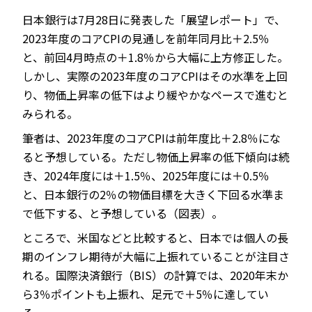
日本銀行は7月28日に発表した「展望レポート」で、
2023年度のコアCPIの見通しを前年同月比＋2.5％
と、前回4月時点の＋1.8％から大幅に上方修正した。
しかし、実際の2023年度のコアCPIはその水準を上回
り、物価上昇率の低下はより緩やかなペースで進むと
みられる。
筆者は、2023年度のコアCPIは前年度比＋2.8％にな
ると予想している。ただし物価上昇率の低下傾向は続
き、2024年度には＋1.5％、2025年度には＋0.5％
と、日本銀行の2％の物価目標を大きく下回る水準ま
で低下する、と予想している（図表）。
ところで、米国などと比較すると、日本では個人の長
期のインフレ期待が大幅に上振れていることが注目さ
れる。国際決済銀行（BIS）の計算では、2020年末か
ら3％ポイントも上振れ、足元で＋5％に達してい