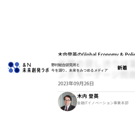
木内登英のGlobal Economy & Policy
米銀の貸し渋りは
野村総合研究所と
新着
今を語り、未来をみつめるメディア
ンボモーゲージ問
2023年09月26日
木内 登英
金融ITイノベーション事業本部