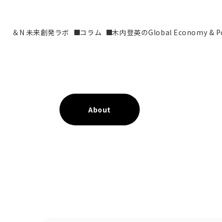
＆N 未来創発ラボ
コラム
木内登英のGlobal Economy & Pol
About