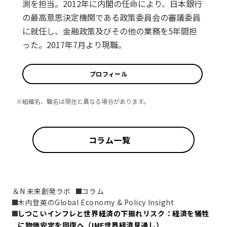
測を担当。2012年に内閣の任命により、日本銀行
の最高意思決定機関である政策委員会の審議委員
に就任し、金融政策及びその他の業務を5年間担
った。2017年7月より現職。
プロフィール
※組織名、職名は現在と異なる場合があります。
コラム一覧
＆N 未来創発ラボ
コラム
木内登英のGlobal Economy & Policy Insight
しつこいインフレと世界経済の下振れリスク：経済を犠牲
に物価安定を回復へ（IMF世界経済見通し）