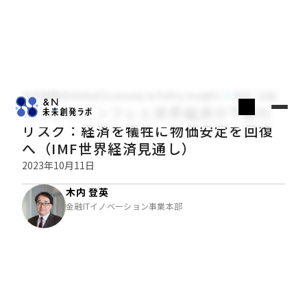
木内登英のGlobal Economy & Policy Insight
経済・金融
しつこいインフレと世界経済の下振れ
リスク：経済を犠牲に物価安定を回復
へ（IMF世界経済見通し）
2023年10月11日
木内 登英
金融ITイノベーション事業本部