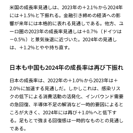
米国の成長率見通しは、2023年の＋2.1％から2024年
には＋1.5％と下振れる。金融引き締めの経済への影
響が来年には本格的に表れる見通しである。他方、ユ
ーロ圏の2023年の成長率見通しは＋0.7％（ドイツは
－0.5％）と景気後退に近づいた。2024年の見通し
は、＋1.2％とやや持ち直す。
日本も中国も2024年の成長率は再び下振れ
日本の成長率は、2022年の＋1.0％から2023年は＋
2.0％に加速する見通しだ。しかしこれは、感染リス
クの低下による消費活動の活発化、インバウンド需要
の急回復、半導体不足の解消など一時的要因によると
ころが大きく、2024年には再び＋1.0％へと低下す
る。足もとで強まる回復感は一時的なものとの見通し
である。