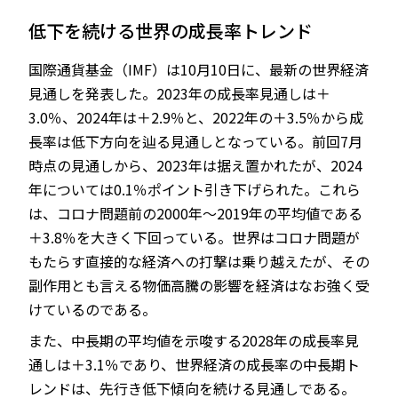
低下を続ける世界の成長率トレンド
国際通貨基金（IMF）は10月10日に、最新の世界経済
JP
EN
見通しを発表した。2023年の成長率見通しは＋
3.0％、2024年は＋2.9％と、2022年の＋3.5％から成
長率は低下方向を辿る見通しとなっている。前回7月
時点の見通しから、2023年は据え置かれたが、2024
年については0.1％ポイント引き下げられた。これら
は、コロナ問題前の2000年～2019年の平均値である
＋3.8％を大きく下回っている。世界はコロナ問題が
もたらす直接的な経済への打撃は乗り越えたが、その
副作用とも言える物価高騰の影響を経済はなお強く受
けているのである。
また、中長期の平均値を示唆する2028年の成長率見
通しは＋3.1％であり、世界経済の成長率の中長期ト
レンドは、先行き低下傾向を続ける見通しである。