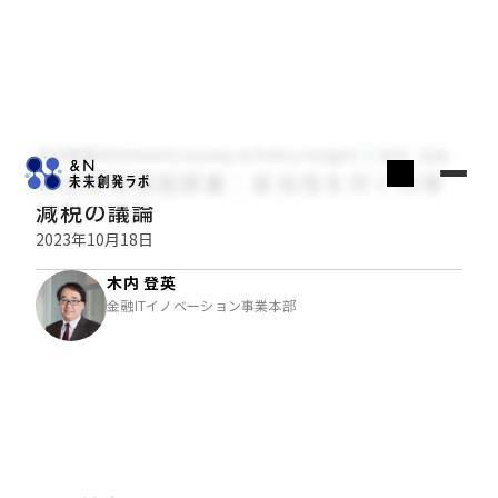
木内登英のGlobal Economy & Policy Insight
経済・金融
所信表明演説原案：妥当性を欠く所得
減税の議論
2023年10月18日
木内 登英
金融ITイノベーション事業本部