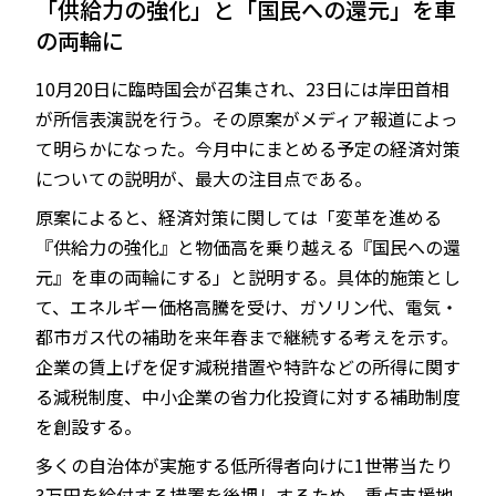
「供給力の強化」と「国民への還元」を車
の両輪に
10月20日に臨時国会が召集され、23日には岸田首相
JP
EN
が所信表演説を行う。その原案がメディア報道によっ
て明らかになった。今月中にまとめる予定の経済対策
についての説明が、最大の注目点である。
原案によると、経済対策に関しては「変革を進める
『供給力の強化』と物価高を乗り越える『国民への還
元』を車の両輪にする」と説明する。具体的施策とし
て、エネルギー価格高騰を受け、ガソリン代、電気・
都市ガス代の補助を来年春まで継続する考えを示す。
企業の賃上げを促す減税措置や特許などの所得に関す
る減税制度、中小企業の省力化投資に対する補助制度
を創設する。
多くの自治体が実施する低所得者向けに1世帯当たり
3万円を給付する措置を後押しするため、重点支援地