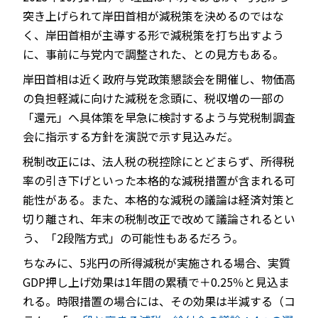
突き上げられて岸田首相が減税策を決めるのではな
く、岸田首相が主導する形で減税策を打ち出すよう
に、事前に与党内で調整された、との見方もある。
岸田首相は近く政府与党政策懇談会を開催し、物価高
の負担軽減に向けた減税を念頭に、税収増の一部の
「還元」へ具体策を早急に検討するよう与党税制調査
会に指示する方針を演説で示す見込みだ。
税制改正には、法人税の税控除にとどまらず、所得税
率の引き下げといった本格的な減税措置が含まれる可
能性がある。また、本格的な減税の議論は経済対策と
切り離され、年末の税制改正で改めて議論されるとい
う、「2段階方式」の可能性もあるだろう。
ちなみに、5兆円の所得減税が実施される場合、実質
GDP押し上げ効果は1年間の累積で＋0.25％と見込ま
れる。時限措置の場合には、その効果は半減する（コ