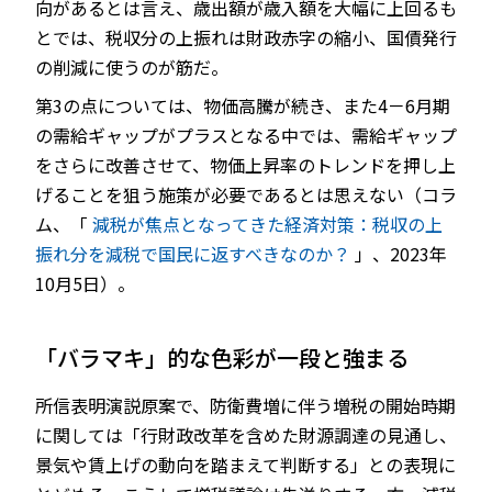
向があるとは言え、歳出額が歳入額を大幅に上回るも
とでは、税収分の上振れは財政赤字の縮小、国債発行
の削減に使うのが筋だ。
第3の点については、物価高騰が続き、また4－6月期
の需給ギャップがプラスとなる中では、需給ギャップ
をさらに改善させて、物価上昇率のトレンドを押し上
げることを狙う施策が必要であるとは思えない（コラ
ム、「
減税が焦点となってきた経済対策：税収の上
振れ分を減税で国民に返すべきなのか？
」、2023年
10月5日）。
「バラマキ」的な色彩が一段と強まる
所信表明演説原案で、防衛費増に伴う増税の開始時期
に関しては「行財政改革を含めた財源調達の見通し、
景気や賃上げの動向を踏まえて判断する」との表現に