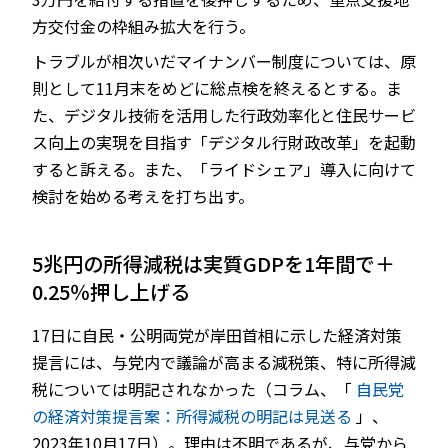
方交付金の枠組み拡大を行う。
トラブルが相次いだマイナンバー制度については、原
則として11月末をめどに総点検を終えるとする。ま
た、デジタル技術を活用した行政効率化と住民サービ
ス向上の実現を目指す「デジタル行財政改革」を起動
すると訴える。また、「ライドシェア」導入に向けて
検討を始める考えを打ち出す。
5兆円の所得減税は実質GDPを1年間で＋
0.25％押し上げる
17日に自民・公明両党が岸田首相に示した経済対策
提言には、与党内で議論が高まる減税策、特に所得減
税については明記されなかった（コラム、「
自民党
の経済対策提言案：所得減税の明記は見送る
」、
2023年10月17日）。理由は不明であるが、与党から