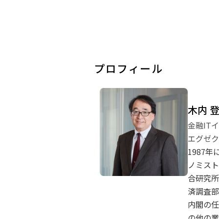
プロフィール
木内 
金融IT
エグゼク
1987
ノミスト
合研究所
済調査部
内閣の任
の他の業