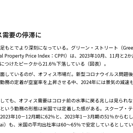
ス需要の停滞に
もとでより深刻になっている。グリーン・ストリート（Green 
 Property Price Index：CPPI）は、2023年10月、1
月につけたピークから21.6％下落している（図表）。
面しているのが、オフィス市場だ。新型コロナウイルス問題後
勤務の定着が空室率を上昇させる中、2024年には景気の減速
しても、オフィス需要はコロナ前の水準に戻る兆しは見られな
という勤務の形態は米国では定着した感がある。スクープ・テ
23年10－12月期に62％と、2023年1－3月期の51％か
r.ai）も、米国の平均出社率は60～65％で安定しているとして