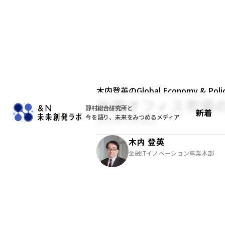
木内登英のGlobal Economy & Policy
米国オフィス市場の
野村総合研究所と
新着
今を語り、未来をみつめるメディア
2023年12月26日
木内 登英
金融ITイノベーション事業本部