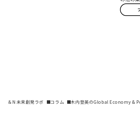
＆N 未来創発ラボ
コラム
木内登英のGlobal Economy & Pol