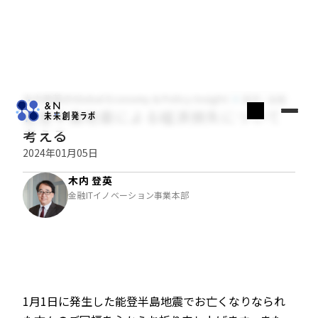
木内登英のGlobal Economy & Policy Insight
経済・金融
能登半島地震による経済損失について
考える
2024年01月05日
木内 登英
金融ITイノベーション事業本部
1月1日に発生した能登半島地震でお亡くなりなられ