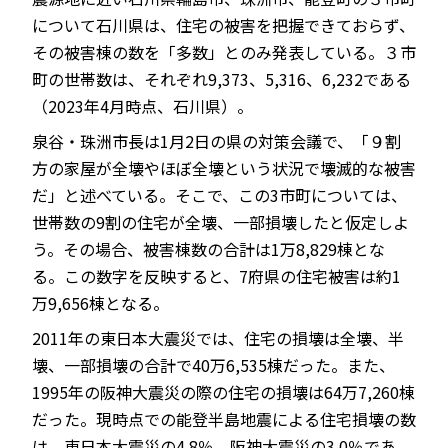
について石川県は、住宅の被害を把握できておらず、
その被害棟の数を「多数」とのみ発表している。３市
町の世帯数は、それぞれ9,373、5,316、6,232である
（2023年4月時点、石川県）。
泉谷・珠洲市長は1月2日の県の対策会議で、「９割
方の家屋が全壊やほぼ全壊という状況で壊滅的な被害
だ」と述べている。そこで、この3市町については、
世帯数の9割の住宅が全壊、一部損壊したと仮定しよ
う。その場合、被害棟数の合計は1万8,829棟とな
る。この数字を反映すると、7府県の住宅被害は約1
万9,656棟となる。
2011年の東日本大震災では、住宅の損壊は全壊、半
壊、一部損壊の合計で40万6,535棟だった。また、
1995年の阪神大震災の際の住宅の損壊は64万7,260棟
だった。現時点での能登半島地震による住宅損壊の数
は、東日本大震災の4.8％、阪神大震災の3.0％であ