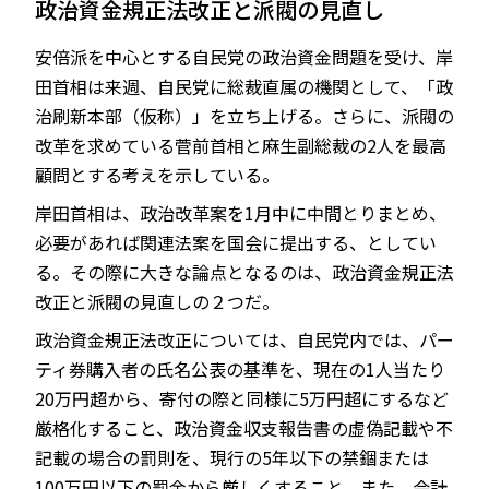
政治資金規正法改正と派閥の見直し
安倍派を中心とする自民党の政治資金問題を受け、岸
田首相は来週、自民党に総裁直属の機関として、「政
JP
EN
治刷新本部（仮称）」を立ち上げる。さらに、派閥の
改革を求めている菅前首相と麻生副総裁の2人を最高
顧問とする考えを示している。
岸田首相は、政治改革案を1月中に中間とりまとめ、
必要があれば関連法案を国会に提出する、としてい
る。その際に大きな論点となるのは、政治資金規正法
改正と派閥の見直しの２つだ。
政治資金規正法改正については、自民党内では、パー
ティ券購入者の氏名公表の基準を、現在の1人当たり
20万円超から、寄付の際と同様に5万円超にするなど
厳格化すること、政治資金収支報告書の虚偽記載や不
記載の場合の罰則を、現行の5年以下の禁錮または
100万円以下の罰金から厳しくすること、また、会計