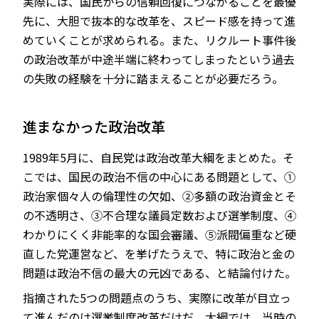
実際には、国民からの信頼回復につながることを最優
先に、大胆で抜本的な改革を、スピード感を持って進
めていくことが求められる。また、リクルート事件後
の政治改革が中途半端に終わってしまったという過去
の失敗の経験を十分に踏まえることが必要だろう。
進まなかった政治改革
1989年5月に、自民党は政治改革大綱をまとめた。そ
こでは、国民の政治不信の中心にある問題として、①
政治家個々人の倫理性の欠如、②多額の政治資金とそ
の不透明さ、③不合理な議員定数および選挙制度、④
わかりにくく非能率的な国会審議、⑤派閥偏重など硬
直した党運営など、を挙げたうえで、特に政治と金の
問題は政治不信の最大の元凶である、と結論付けた。
指摘された5つの問題点のうち、実際に改革が目立っ
て進んだのは選挙制度改革だけだ。大綱では、当時の