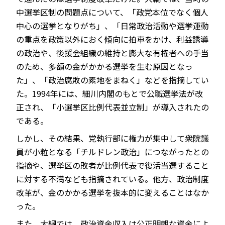
中選挙区制の問題点について、「政党本位でなく個人
中心の選挙となりがち」、「日常政治活動や選挙運動
の重点を政策以外におく傾向に拍車をかけ、利益誘導
の政治や、後援会組織の維持と膨大な有権者への手当
のため、多額の金がかかる選挙を生む原因となっ
た」、「政治腐敗の素地をまねく」などを指摘してい
た。1994年には、細川内閣のもとで公職選挙法が改
正され、「小選挙区比例代表並立制」が導入されたの
である。
しかし、その結果、党執行部に権力が集中して衆院議
員が小粒となる「チルドレン政治」につながったとの
指摘や、選挙区の敗者が比例代表で復活当選すること
に対する不満なども指摘されている。他方、政治制度
改革が、金のかかる選挙を抜本的に変えることはなか
った。
また、大綱では、政治資金収入は公正明朗な資金によ