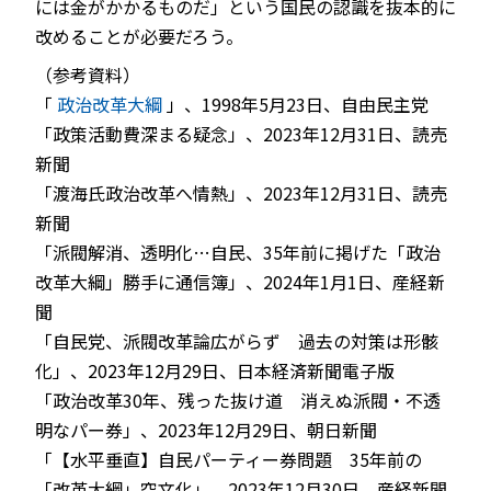
には金がかかるものだ」という国民の認識を抜本的に
改めることが必要だろう。
（参考資料）
「
政治改革大綱
」、1998年5月23日、自由民主党
「政策活動費深まる疑念」、2023年12月31日、読売
新聞
「渡海氏政治改革へ情熱」、2023年12月31日、読売
新聞
「派閥解消、透明化…自民、35年前に掲げた「政治
改革大綱」勝手に通信簿」、2024年1月1日、産経新
聞
「自民党、派閥改革論広がらず 過去の対策は形骸
化」、2023年12月29日、日本経済新聞電子版
「政治改革30年、残った抜け道 消えぬ派閥・不透
明なパー券」、2023年12月29日、朝日新聞
「【水平垂直】自民パーティー券問題 35年前の
「改革大綱」空文化」、2023年12月30日、産経新聞