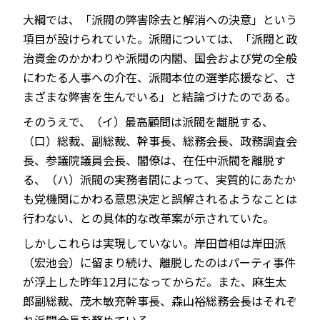
大綱では、「派閥の弊害除去と解消への決意」という
項目が設けられていた。派閥については、「派閥と政
治資金のかかわりや派閥の内閣、国会および党の全般
にわたる人事への介在、派閥本位の選挙応援など、さ
まざまな弊害を生んでいる」と結論づけたのである。
そのうえで、（イ）最高顧問は派閥を離脱する、
（口）総裁、副総裁、幹事長、総務会長、政務調査会
長、参議院議員会長、閣僚は、在任中派閥を離脱す
る、（ハ）派閥の実務者間によって、実質的にあたか
も党機関にかわる意思決定と誤解されるようなことは
行わない、との具体的な改革案が示されていた。
しかしこれらは実現していない。岸田首相は岸田派
（宏池会）に留まり続け、離脱したのはパーティ事件
が浮上した昨年12月になってからだ。また、麻生太
郎副総裁、茂木敏充幹事長、森山裕総務会長はそれぞ