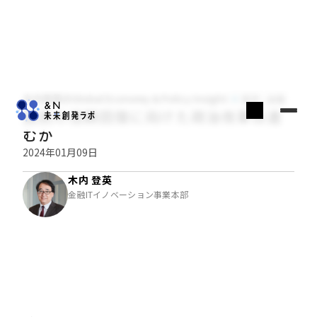
木内登英のGlobal Economy & Policy Insight
経済・金融
国民の信頼回復に向けた政治改革は進
むか
2024年01月09日
木内 登英
金融ITイノベーション事業本部