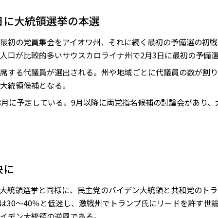
5日に大統領選挙の本選
最初の党員集会をアイオワ州、それに続く最初の予備選の初戦
人口が比較的多いサウスカロライナ州で2月3日に最初の予備
席する代議員が選出される。州や地域ごとに代議員の数が割り
大統領候補となる。
8月に予定している。9月以降に両党指名候補の討論会があり、
決に
0年の大統領選挙と同様に、民主党のバイデン大統領と共和党のト
は30～40％と低迷し、激戦州でトランプ氏にリードを許す世
イデン大統領の逆風である。