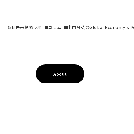
＆N 未来創発ラボ
コラム
木内登英のGlobal Economy & Pol
About