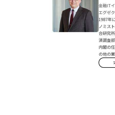
金融IT
エグゼク
1987
ノミスト
合研究所
済調査部
内閣の任
の他の業