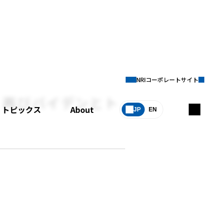
NRIコーポレートサイト
：再びバイデンとト
トピックス
About
JP
EN