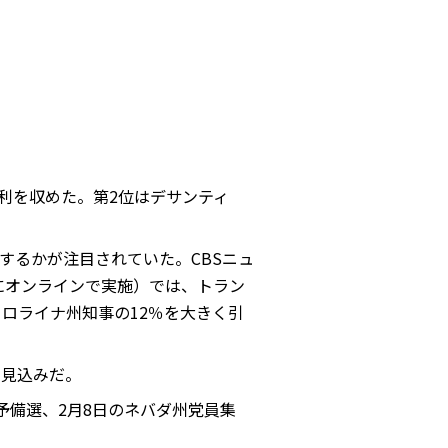
勝利を収めた。第2位はデサンティ
するかが注目されていた。CBSニュ
象にオンラインで実施）では、トラン
ロライナ州知事の12％を大きく引
た見込みだ。
予備選、2月8日のネバダ州党員集