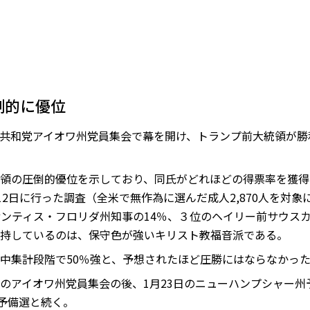
倒的に優位
日の共和党アイオワ州党員集会で幕を開け、トランプ前大統領が
領の圧倒的優位を示しており、同氏がどれほどの得票率を獲得
12日に行った調査（全米で無作為に選んだ成人2,870人を対
サンティス・フロリダ州知事の14％、３位のヘイリー前サウスカ
持しているのは、保守色が強いキリスト教福音派である。
中集計段階で50％強と、予想されたほど圧勝にはならなかっ
のアイオワ州党員集会の後、1月23日のニューハンプシャー州
州予備選と続く。