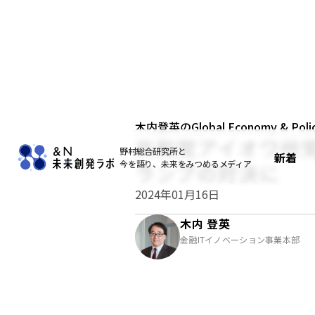
木内登英のGlobal Economy & Policy
共和党アイオワ州
野村総合研究所と
新着
今を語り、未来をみつめるメディア
ランプの対決に
2024年01月16日
木内 登英
金融ITイノベーション事業本部