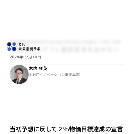
木内登英のGlobal Economy & Policy Insight
経済・金融
岸田政権はデフレ脱却宣言を出せない
2024年02月16日
木内 登英
金融ITイノベーション事業本部
当初予想に反して２％物価目標達成の宣言