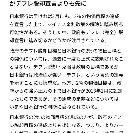
がデフレ脱却宣言よりも先に
日本銀行は早ければ3月にも、2％の物価目標の達成
を宣言した上で、マイナス金利政策の解除に踏み切る
JP
EN
可能性がある。そうした中、政府もデフレ（完全）脱
却宣言に踏み切るかどうかが注目されている。
政府のデフレ脱却目標と日本銀行の2％の物価目標と
の関係については、過去に一度も正式に説明されたこ
とはない。デフレ脱却・克服は政府の目標であるが、
日本銀行は政治色が強い「デフレ」という言葉の定義
を示すことにも慎重だ。他方、2％の物価目標は、政
府からの強い圧力の下で日本銀行が2013年1月に設定
したものであるが、その達成の是非などについては、
いまや日本銀行の判断に委ねられている。
日本銀行の2％の物価目標の達成の方が、政府のデフ
レ脱却目標の達成よりも後になる、つまり、よりハー