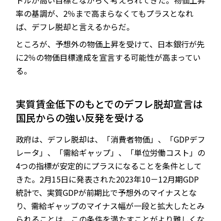
ドルが高い目標とながらく考えられてきた。物価上昇
率の基調が、2％まで高まらなくてもプラスとなれ
ば、デフレ脱却と言えるからだ。
ところが、予想外の物価上昇を受けて、日本銀行が先
に2％の物価目標達成を宣言する可能性が高まってい
る。
実質賃金低下のもとでのデフレ脱却宣言は
国民からの強い反発を受ける
政府は、デフレ脱却は、「消費者物価」、「GDPデフ
レータ」、「需給ギャップ」、「単位労働コスト」の
4つの指標が安定的にプラスになることを条件として
きた。2月15日に発表された2023年10－12月期GDP
統計で、実質GDPが前期比で予想外のマイナスとな
り、需給ギャップのマイナス幅が一段と拡大したとみ
られることは、この条件を満たすことがより難しくな