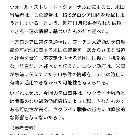
ウォール・ストリート・ジャーナル紙によると、米国
当局者は、この警告は「ISISがロシア国内を攻撃しよ
うとしている」という、昨年11月以来得られた信頼
できる一連の情報に基づいたものだと述べた。
一方ロシア国営タス通信は、プーチン大統領がテロ攻
撃の可能性に関する米国の警告を「あからさまな脅迫
と社会を脅迫し不安定化させる意図」に似た「挑発的
な」発言だ、と述べたと伝えた。ロシア政府は、米国
が事前に伝えていたテロ事件の情報を、テロの防止に
有効に活用できなかった可能性も考えられる。
いずれにせよ、今回のテロ事件は、ウクライナ戦争と
は関係のない過激派組織ISによって起こされたもので
ある可能性が高く、ウクライナ戦争の行方には直接的
な影響を与えないだろう。
（参考資料）