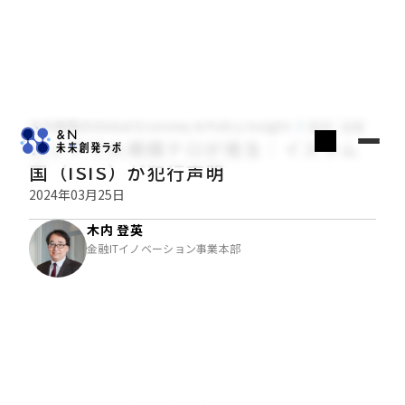
木内登英のGlobal Economy & Policy Insight
経済・金融
ロシアで大規模テロが発生：イスラム
国（ISIS）が犯行声明
2024年03月25日
木内 登英
金融ITイノベーション事業本部