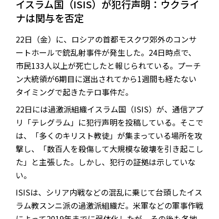
イスラム国（ISIS）が犯行声明：ウクライ
ナは関与を否定
22日（金）に、ロシアの首都モスクワ郊外のコンサ
JP
EN
ートホールで銃乱射事件が発生した。24日時点で、
市民133人以上が死亡したと報じられている。プーチ
ン大統領が6期目に選出されてから1週間も経たない
タイミングで起きたテロ事件だ。
22日には過激派組織イスラム国（ISIS）が、通信アプ
リ「テレグラム」に犯行声明を投稿している。そこで
は、「多くのキリスト教徒」が集まっている場所を攻
撃し、「数百人を殺傷して大規模な破壊を引き起こし
た」と主張した。しかし、犯行の証拠は示していな
い。
ISISは、シリア内戦などの混乱に乗じて台頭したイス
ラム教スンニ派の過激派組織だ。米軍などの軍事作戦
によって2019年までに弱体化したが、その後も各地