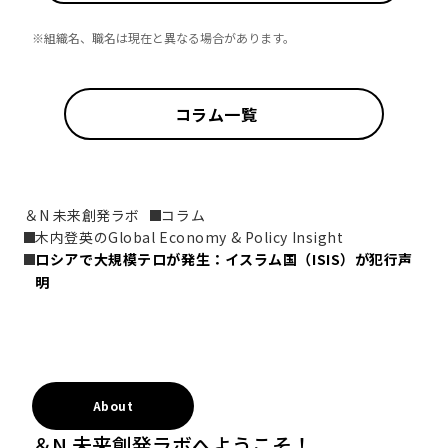
※組織名、職名は現在と異なる場合があります。
コラム一覧
＆N 未来創発ラボ
コラム
木内登英のGlobal Economy & Policy Insight
ロシアで大規模テロが発生：イスラム国（ISIS）が犯行声
明
About
＆N 未来創発ラボへようこそ！