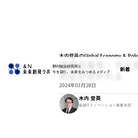
木内登英のGlobal Economy & Policy
政府の電気・ガス
野村総合研究所と
新着
今を語り、未来をみつめるメディア
対応が分かれる
2024年03月28日
木内 登英
金融ITイノベーション事業本部