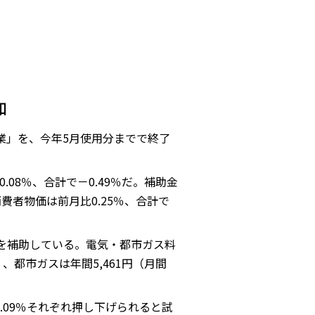
加
業」を、今年5月使用分までで終了
08％、合計で－0.49％だ。補助金
費者物価は前月比0.25％、合計で
円を補助している。電気・都市ガス料
、都市ガスは年間5,461円（月間
.09％それぞれ押し下げられると試