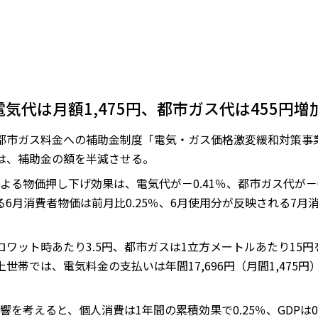
気代は月額1,475円、都市ガス代は455円増
都市ガス料金への補助金制度「電気・ガス価格激変緩和対策事
は、補助金の額を半減させる。
る物価押し下げ効果は、電気代が－0.41％、都市ガス代が－0.
6月消費者物価は前月比0.25％、6月使用分が反映される7月消
ロワット時あたり3.5円、都市ガスは1立方メートルあたり15
帯では、電気料金の支払いは年間17,696円（月間1,475円）
を考えると、個人消費は1年間の累積効果で0.25％、GDPは0