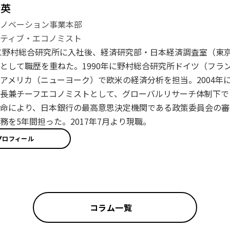
登英
イノベーション事業本部
ティブ・エコノミスト
年に野村総合研究所に入社後、経済研究部・日本経済調査室（東
として職歴を重ねた。1990年に野村総合研究所ドイツ（フラン
アメリカ（ニューヨーク）で欧米の経済分析を担当。2004年に
長兼チーフエコノミストとして、グローバルリサーチ体制下で日
命により、日本銀行の最高意思決定機関である政策委員会の審
務を5年間担った。2017年7月より現職。
プロフィール
コラム一覧