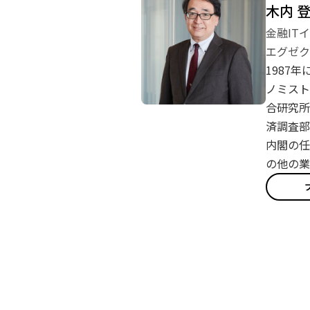
木内 
金融IT
エグゼク
1987
ノミスト
合研究所
済調査部
内閣の任
の他の業