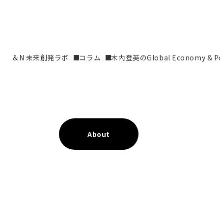
＆N 未来創発ラボ
コラム
木内登英のGlobal Economy & Pol
About