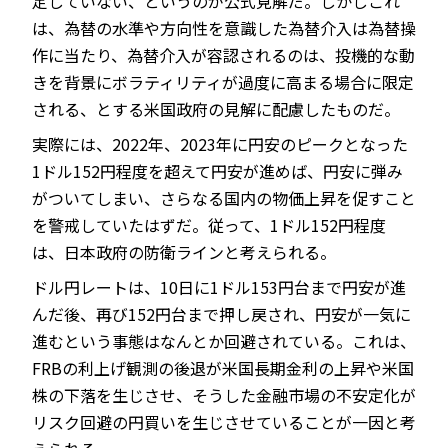
定していない、というのが公式見解だ。しかしこれ
は、為替の水準や方向性を意識した為替介入は為替操
作に当たり、為替介入が容認されるのは、投機的な動
きを背景にボラティリティが過度に高まる場合に限定
される、とする米国政府の見解に配慮したものだ。
実際には、2022年、2023年に円安のピークとなった
1ドル152円程度を超えて円安が進めば、円安に弾み
がついてしまい、さらなる国内の物価上昇を促すこと
を警戒していたはずだ。従って、1ドル152円程度
は、日本政府の防衛ラインと考えられる。
ドル円レートは、10日に1ドル153円台まで円安が進
んだ後、再び152円台まで押し戻され、円安が一気に
進むという事態はなんとか回避されている。これは、
FRBの利上げ観測の後退が米国長期金利の上昇や米国
株の下落を生じさせ、そうした金融市場の不安定化が
リスク回避の円買いを生じさせていることが一因と考