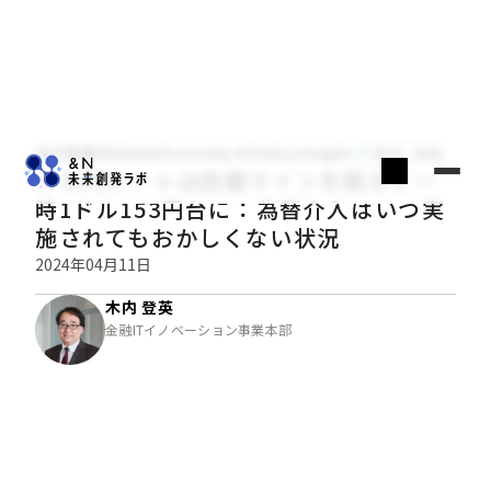
木内登英のGlobal Economy & Policy Insight
経済・金融
ドル円レートは防衛ラインを超えて一
時1ドル153円台に：為替介入はいつ実
施されてもおかしくない状況
2024年04月11日
木内 登英
金融ITイノベーション事業本部