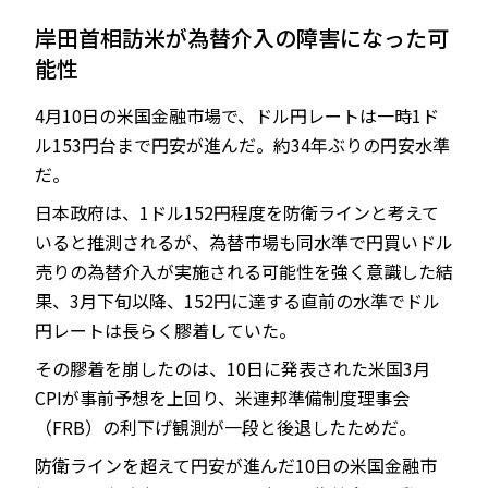
岸田首相訪米が為替介入の障害になった可
能性
JP
EN
4月10日の米国金融市場で、ドル円レートは一時1ド
ル153円台まで円安が進んだ。約34年ぶりの円安水準
だ。
日本政府は、1ドル152円程度を防衛ラインと考えて
いると推測されるが、為替市場も同水準で円買いドル
売りの為替介入が実施される可能性を強く意識した結
果、3月下旬以降、152円に達する直前の水準でドル
円レートは長らく膠着していた。
その膠着を崩したのは、10日に発表された米国3月
CPIが事前予想を上回り、米連邦準備制度理事会
（FRB）の利下げ観測が一段と後退したためだ。
防衛ラインを超えて円安が進んだ10日の米国金融市