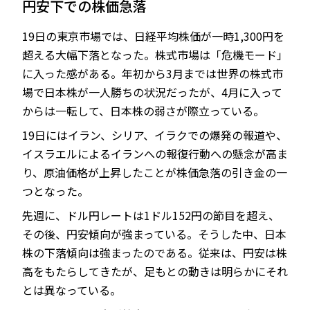
円安下での株価急落
19日の東京市場では、日経平均株価が一時1,300円を
超える大幅下落となった。株式市場は「危機モード」
JP
EN
に入った感がある。年初から3月までは世界の株式市
場で日本株が一人勝ちの状況だったが、4月に入って
からは一転して、日本株の弱さが際立っている。
19日にはイラン、シリア、イラクでの爆発の報道や、
イスラエルによるイランへの報復行動への懸念が高ま
り、原油価格が上昇したことが株価急落の引き金の一
つとなった。
先週に、ドル円レートは1ドル152円の節目を超え、
その後、円安傾向が強まっている。そうした中、日本
株の下落傾向は強まったのである。従来は、円安は株
高をもたらしてきたが、足もとの動きは明らかにそれ
とは異なっている。