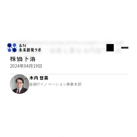
木内登英のGlobal Economy & Policy Insight
経済・金融
日本株急落：従来と異なる円安下での
株価下落
2024年04月19日
木内 登英
金融ITイノベーション事業本部