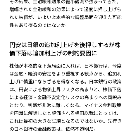
その結果、金融緩和効果の縮小観測が強まってきた。
増幅された金融緩和の効果によって過度に押し上げら
れた株価が、いよいよ本格的な調整局面を迎えた可能
性もあり得るのではないか。
円安は日銀の追加利上げを後押しするが株
価下落は追加利上げの制約要因に
株価が本格的な下落局面に入れば、日本銀行は、今度
は金融・経済の安定をより重視する観点から、追加利
上げに慎重にならざるを得なくなる。日本銀行の政策
は、円安による物価上昇リスクの高まりと、株価下落
による経済・金融不安定化リスクの高まりへの両睨み
となり、判断が非常に難しくなる。マイナス金利政策
を円滑に解除したと評価される植田総裁にとっては、
これは最初の大きな試練となるのではないか。先行き
の日本銀行の金融政策は、依然不透明だ。