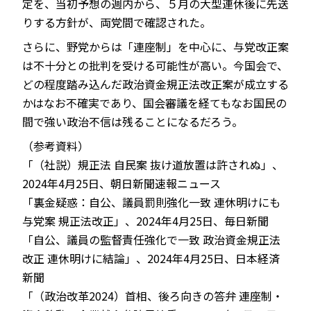
定を、当初予想の週内から、５月の大型連休後に先送
りする方針が、両党間で確認された。
さらに、野党からは「連座制」を中心に、与党改正案
は不十分との批判を受ける可能性が高い。今国会で、
どの程度踏み込んだ政治資金規正法改正案が成立する
かはなお不確実であり、国会審議を経てもなお国民の
間で強い政治不信は残ることになるだろう。
（参考資料）
「（社説）規正法 自民案 抜け道放置は許されぬ」、
2024年4月25日、朝日新聞速報ニュース
「裏金疑惑：自公、議員罰則強化一致 連休明けにも
与党案 規正法改正」、2024年4月25日、毎日新聞
「自公、議員の監督責任強化で一致 政治資金規正法
改正 連休明けに結論」、2024年4月25日、日本経済
新聞
「（政治改革2024）首相、後ろ向きの答弁 連座制・