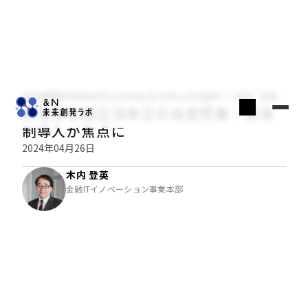
木内登英のGlobal Economy & Policy Insight
経済・金融
政治資金規正法改正の自民党案：連座
制導入が焦点に
2024年04月26日
木内 登英
金融ITイノベーション事業本部