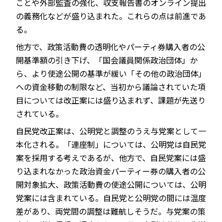
ことや外部監査の強化、収支報告書のオンライン提出
の義務化などが盛り込まれた。これらの点は前進であ
る。
他方で、政策活動費の透明化やパーティ券購入者の公
開基準額の引き下げ、「国会議員関係政治団体」か
ら、より使途公開の基準が緩い「その他の政治団体」
への資金移動の制限など、当初から議論されていた項
目については改正案には盛り込まれず、課題が先送り
されている。
自民党改正案は、公明党と調整のうえ与党案として一
本化される。「連座制」については、公明党は自民党
案を採用する考えであるが、他方で、自民党案には盛
り込まれなかった政治資金パーティー券の購入者の公
開対象拡大、政策活動費の使途公開については、公明
党案には含まれている。自民党と公明党の間には温度
差があり、両党間の調整は難航しそうだ。与党案の策