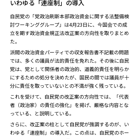
いわゆる「連座制」の導入
自民党の「党政治刷新本部政治資金に関する法整備検
討ワーキンググループ」は4月23日に、今国会での成
JP
EN
立を期す政治資金規正法改正案の方向性を取りまとめ
た。
派閥の政治資金パーティでの収支報告書不記載の問題
では、多くの議員が法的責任を免れた。その後に自民
党は、党として関係者の政治的、道義的責任を明らか
にするための処分を決めたが、国民の間では議員が十
分に責任を取っていないとの不満が強く残っている。
これを受けて、自民党の改正案の方向性では、「代表
者（政治家）の責任の強化」を掲げ、厳格な内容とな
っている、と説明している。
さらに、改正案の柱として自民党が強調するのが、い
わゆる「連座制」の導入だ。この点は、自民党のホー