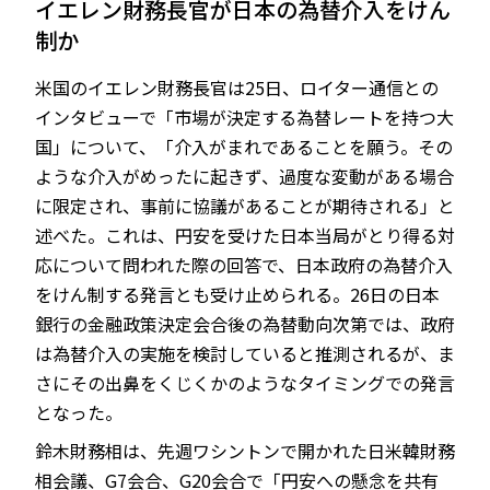
イエレン財務長官が日本の為替介入をけん
制か
米国のイエレン財務長官は25日、ロイター通信との
JP
EN
インタビューで「市場が決定する為替レートを持つ大
国」について、「介入がまれであることを願う。その
ような介入がめったに起きず、過度な変動がある場合
に限定され、事前に協議があることが期待される」と
述べた。これは、円安を受けた日本当局がとり得る対
応について問われた際の回答で、日本政府の為替介入
をけん制する発言とも受け止められる。26日の日本
銀行の金融政策決定会合後の為替動向次第では、政府
は為替介入の実施を検討していると推測されるが、ま
さにその出鼻をくじくかのようなタイミングでの発言
となった。
鈴木財務相は、先週ワシントンで開かれた日米韓財務
相会議、G7会合、G20会合で「円安への懸念を共有