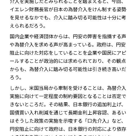
介入を実施したとみられることを踏まえると、今回、
イエレン財務長官が日本の為替介入をけん制する姿勢
を見せるなかでも、介入に踏み切る可能性は十分に考
えられるだろう。
国内企業や経済団体からは、円安の弊害を指摘する声
や為替介入を求める声が高まっている。政府は、円安
阻止に向けた対応をしていることを企業や国民にアピ
ールすることが政治的には求められており、その観点
からも、為替介入に踏み切る可能性は引き続き高いだ
ろう。
しかし、米国当局から牽制を受けることは、為替介入
実施に向けて一定程度の制約要因となることは否定で
きないところだ。その結果、日本銀行の追加利上げ、
国債買い入れ削減を通じて長期金利上昇容認、あるい
はそうした政策の実施を示唆する「口先介入」など、
円安阻止に向けて政府は、日本銀行の対応により依存