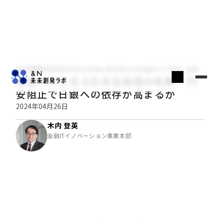
木内登英のGlobal Economy & Policy Insight
経済・金融
為替介入を巡る日米当局間の軋轢：円
安阻止で日銀への依存が高まるか
2024年04月26日
木内 登英
金融ITイノベーション事業本部