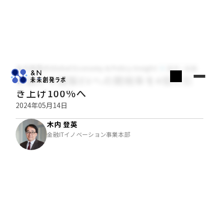
木内登英のGlobal Economy & Policy Insight
経済・金融
米国が中国製EVへの関税率を4倍に引
き上げ100％へ
2024年05月14日
木内 登英
金融ITイノベーション事業本部