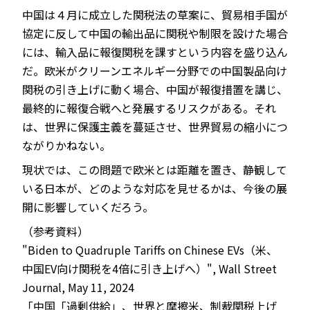
中国は４月に成立した関税法の草案に、貿易相手国が
協定に反して中国の輸出品に関税や制限を設けた場合
には、輸入品に報復関税を課すという内容を盛り込ん
だ。欧米がクリーンエネルギー分野での中国製品向け
関税の引き上げに動く場合、中国が報復措置を講じ、
最終的に報復合戦へと発展するリスクがある。それ
は、世界に保護主義を蔓延させ、世界貿易の縮小につ
ながりかねない。
現状では、この問題で欧米とは距離を置き、静観して
いる日本が、どのような対応を見せるかは、今後の展
開に影響していくだろう。
（参考資料）
"Biden to Quadruple Tariffs on Chinese EVs（米、
中国EV向け関税を4倍に引き上げへ）", Wall Street
Journal, May 11, 2024
「中国「過剰供給」、世界と摩擦――米、制裁関税上げ