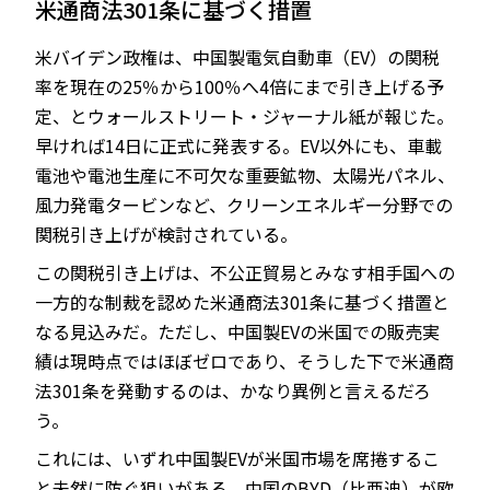
米通商法301条に基づく措置
米バイデン政権は、中国製電気自動車（EV）の関税
率を現在の25％から100％へ4倍にまで引き上げる予
JP
EN
定、とウォールストリート・ジャーナル紙が報じた。
早ければ14日に正式に発表する。EV以外にも、車載
電池や電池生産に不可欠な重要鉱物、太陽光パネル、
風力発電タービンなど、クリーンエネルギー分野での
関税引き上げが検討されている。
この関税引き上げは、不公正貿易とみなす相手国への
一方的な制裁を認めた米通商法301条に基づく措置と
なる見込みだ。ただし、中国製EVの米国での販売実
績は現時点ではほぼゼロであり、そうした下で米通商
法301条を発動するのは、かなり異例と言えるだろ
う。
これには、いずれ中国製EVが米国市場を席捲するこ
と未然に防ぐ狙いがある。中国のBYD（比亜迪）が欧