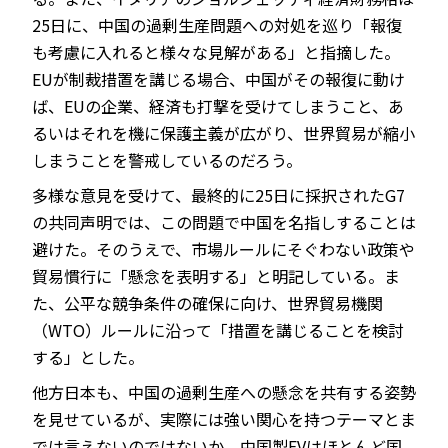
25日に、中国の過剰生産問題への対処を巡り「報復
も考慮に入れると様々な見解がある」と指摘した。
EUが制裁措置を講じる場合、中国がその報復に動け
ば、EUの企業、経済も打撃を受けてしまうこと、あ
るいはそれを機に保護主義が広がり、世界貿易が縮小
しまうことを警戒しているのだろう。
多様な意見を受けて、最終的に25日に採択されたG7
の共同声明では、この問題で中国を名指しすることは
避けた。そのうえで、市場ルールにそぐわない政策や
貿易慣行に「懸念を表明する」と明記している。ま
た、公平な競争条件の確保に向け、世界貿易機関
（WTO）ルールに沿って「措置を講じることを検討
する」とした。
他方日本も、中国の過剰生産への懸念を共有する姿勢
を見せているが、実際には強い関心を持つテーマとま
では言えないのではないか。中国製EVはほとんど国