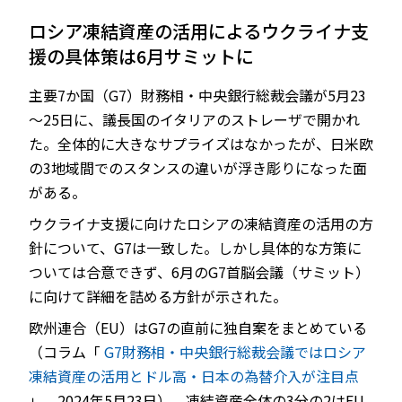
ロシア凍結資産の活用によるウクライナ支
援の具体策は6月サミットに
JP
EN
主要7か国（G7）財務相・中央銀行総裁会議が5月23
～25日に、議長国のイタリアのストレーザで開かれ
た。全体的に大きなサプライズはなかったが、日米欧
の3地域間でのスタンスの違いが浮き彫りになった面
がある。
ウクライナ支援に向けたロシアの凍結資産の活用の方
針について、G7は一致した。しかし具体的な方策に
ついては合意できず、6月のG7首脳会議（サミット）
に向けて詳細を詰める方針が示された。
欧州連合（EU）はG7の直前に独自案をまとめている
（コラム「
G7財務相・中央銀行総裁会議ではロシア
凍結資産の活用とドル高・日本の為替介入が注目点
」、2024年5月23日）。凍結資産全体の3分の2はEU