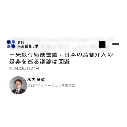
木内登英のGlobal Economy & Policy Insight
経済・金融
各国間の温度差が目立ったG7財務相・
中央銀行総裁会議：日本の為替介入の
是非を巡る議論は回避
2024年05月27日
木内 登英
金融ITイノベーション事業本部