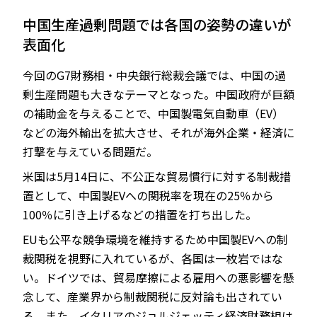
中国生産過剰問題では各国の姿勢の違いが
表面化
今回のG7財務相・中央銀行総裁会議では、中国の過
剰生産問題も大きなテーマとなった。中国政府が巨額
の補助金を与えることで、中国製電気自動車（EV）
などの海外輸出を拡大させ、それが海外企業・経済に
打撃を与えている問題だ。
米国は5月14日に、不公正な貿易慣行に対する制裁措
置として、中国製EVへの関税率を現在の25％から
100％に引き上げるなどの措置を打ち出した。
EUも公平な競争環境を維持するため中国製EVへの制
裁関税を視野に入れているが、各国は一枚岩ではな
い。ドイツでは、貿易摩擦による雇用への悪影響を懸
念して、産業界から制裁関税に反対論も出されてい
る。また、イタリアのジョルジェッティ経済財務相は