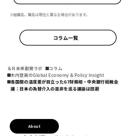
※組織名、職名は現在と異なる場合があります。
コラム一覧
＆N 未来創発ラボ
コラム
木内登英のGlobal Economy & Policy Insight
各国間の温度差が目立ったG7財務相・中央銀行総裁会
議：日本の為替介入の是非を巡る議論は回避
About