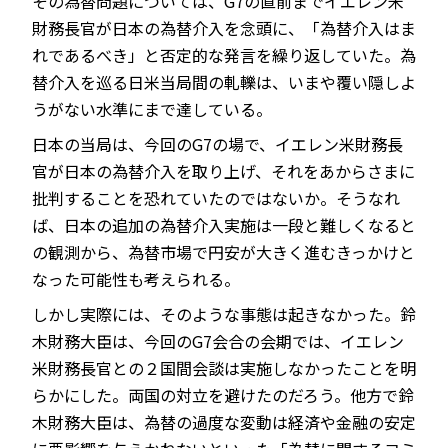
その為替問題については、G7の直前までイエレン米
財務長官が日本の為替介入を念頭に、「為替介入はま
れであるべき」と否定的な発言を繰り返していた。為
替介入を巡る日米当局間の軋轢は、いまや覆い隠しよ
うがない水準にまで達している。
日本の当局は、今回のG7の場で、イエレン米財務長
官が日本の為替介入を取り上げ、それをあからさまに
批判することを恐れていたのではないか。そうなれ
ば、日本の追加の為替介入実施は一段と難しくなると
の観測から、為替市場で円安が大きく進むきっかけと
なった可能性も考えられる。
しかし実際には、そのような事態は起きなかった。鈴
木財務大臣は、今回のG7会合の会期では、イエレン
米財務長官との２国間会談は実施しなかったことを明
らかにした。両国の対立を避けたのだろう。他方で鈴
木財務大臣は、為替の過度な変動は経済や金融の安定