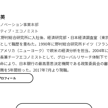
登英
イノベーション事業本部
ティブ・エコノミスト
年に野村総合研究所に入社後、経済研究部・日本経済調査室（東
として職歴を重ねた。1990年に野村総合研究所ドイツ（フラン
アメリカ（ニューヨーク）で欧米の経済分析を担当。2004年に
長兼チーフエコノミストとして、グローバルリサーチ体制下で日
命により、日本銀行の最高意思決定機関である政策委員会の審
務を5年間担った。2017年7月より現職。
プロフィール