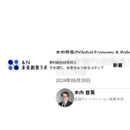
木内登英のGlobal Economy & Policy
米大統領TV討論
野村総合研究所と
新着
今を語り、未来をみつめるメディア
161円台
2024年06月28日
木内 登英
金融ITイノベーション事業本部