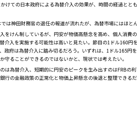
にかけての日本政府による為替介入の効果が、時間の経過とと
本では神田財務官の退任の報道が流れたが、為替市場にはほと
入をけん制しているが、円安が物価高懸念を高め、個人消費の
替介入を実施する可能性は高いと見たい。節目の1ドル160円
、政府は為替介入に踏み切るだろう。いずれは、1ドル165円
か守ることができるのではないかと、現状では考えたい。
のは為替介入、短期的に円安のピークを生み出すのはFRBの
銀行の金融政策の正常化と物価上昇懸念の後退と整理できるだ