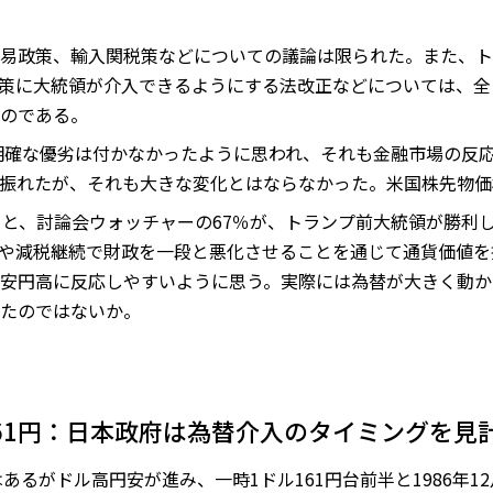
易政策、輸入関税策などについての議論は限られた。また、ト
政策に大統領が介入できるようにする法改正などについては、
のである。
明確な優劣は付かなかったように思われ、それも金融市場の反
振れたが、それも大きな変化とはならなかった。米国株先物価
ると、討論会ウォッチャーの67％が、トランプ前大統領が勝利
とや減税継続で財政を一段と悪化させることを通じて通貨価値
安円高に反応しやすいように思う。実際には為替が大きく動か
たのではないか。
61円：日本政府は為替介入のタイミングを見
あるがドル高円安が進み、一時1ドル161円台前半と1986年