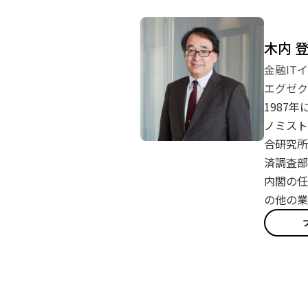
木内 
金融IT
エグゼク
1987
ノミスト
合研究所
済調査部
内閣の任
の他の業