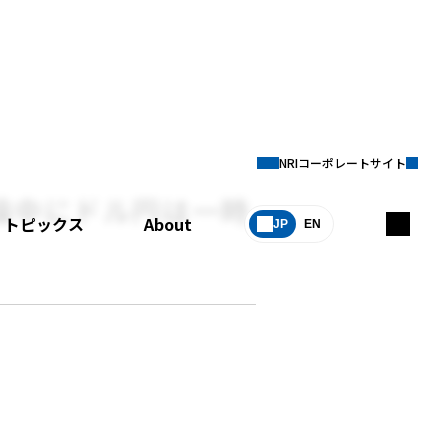
NRIコーポレートサイト
論中にドル円は一時
トピックス
About
JP
EN