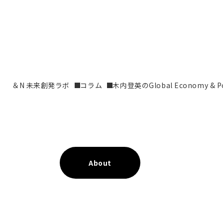
＆N 未来創発ラボ
コラム
木内登英のGlobal Economy & Pol
About