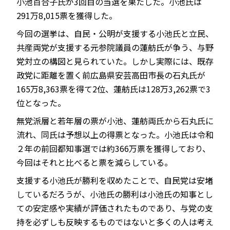
小池百合子氏が3回目の当選を果たした。小池氏は
291万8,015票を獲得した。
今回の選挙は、自民・公明が支援する小池氏と立民、
共産両党が支援する元参院議員の蓮舫氏が争う、与野
JP
EN
党対立の構図と見られていた。しかし実際には、既存
政党に距離を置く前広島県安芸高田市長の石丸氏が
165万8,363票を得て2位、蓮舫氏は128万3,262票で3
位となった。
無党派層と若年層の票が小池、蓮舫両氏から石丸氏に
流れ、同氏は予想以上の得票となった。小池氏は令和
２年の前回都知事選では約366万票を獲得しており、
今回はそれと比べると票を減らしている。
支援する小池氏が勝利を収めたことで、自民党は安堵
しているだろうが、小池氏の勝利は小池氏の知事とし
ての安定感や実績が評価されたものであり、与党の支
持を必ずしも反映するものではないと多くの人は考え