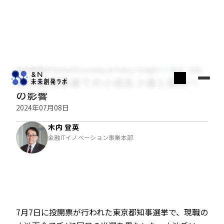
木内登英のGlobal Economy & Policy Insight
経済・金融
東京都知事選での小池氏３選と国政へ
の影響
2024年07月08日
木内 登英
金融ITイノベーション事業本部
7月7日に投開票が行われた東京都知事選挙で、現職の