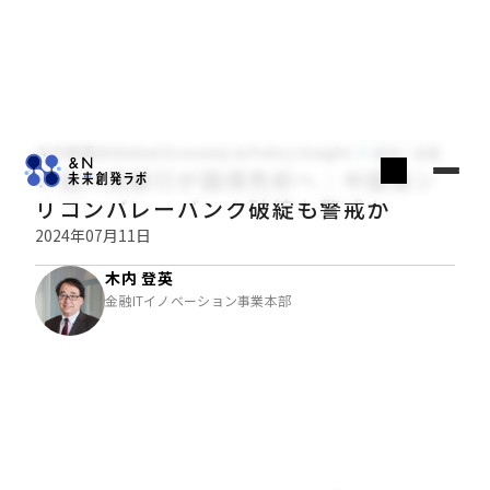
木内登英のGlobal Economy & Policy Insight
経済・金融
中国人民銀行が国債売却へ：中国版シ
リコンバレーバンク破綻も警戒か
2024年07月11日
木内 登英
金融ITイノベーション事業本部