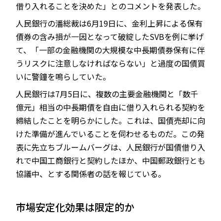
借り入れることを決めた」とのコメントを発表した。
人民銀行の潘総裁は6月19日に、金利上昇による保有
債券の含み損が一因となって破綻したSVBを例に挙げ
て、「一部の金融機関の大規模な中長期債券保有に伴
うリスクに注意しなければならない」と過度の国債買
いに警鐘を鳴らしていた。
人民銀行は7月5日に、複数の主要金融機関と「数千
億元」相当の中長期債を自由に借り入れられる契約を
締結したことを明らかにした。これは、国債売却に向
けた準備が進んでいることを伺わせるものだ。この発
表に先立ちブルームバーグは、人民銀行が国債借り入
れで中国工商銀行と契約したほか、中国郵政銀行とも
協議中、とする関係者の話を報じている。
市場安定化効果は限定的か