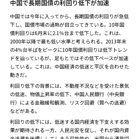
中国で長期国債の利回り低下が加速
中国では今年に入ってから、長期国債の利回りが急低
下し、国債市場の過熱が目立ってきている。10年国
JP
EN
債利回りは6月末に2.1％台まで低下した。これは、
2000年以降で最も低い水準と考えられる。2013年末
の4％台半ばをピークに10年国債利回りは低下トレン
ドを辿っているが、足もとではその低下ペースが加速
している。これは、中国経済の低迷と平仄を合わせた
動きだ。
利回り低下の背景には、不動産不況などを受けた景気
の低迷、物価上昇率の低下、中国人民銀行（中央銀
行）による金融緩和観測、リスク回避（質への逃避）
などがある。
利回りの低下には、低迷する国内経済を下支えする効
果が期待される一方、人民元安を促し、それが国内資
金逃避を後押ししてしまう可能性や、米国から通貨切