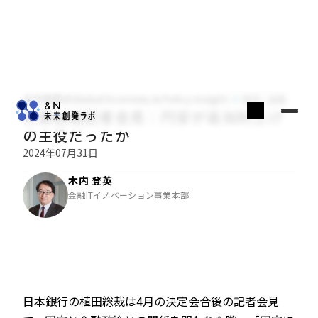
木内登英のGlobal Economy & Policy Insight
経済・金融
日銀総裁記者会見：円安が追加利上げ
の主役だったか
2024年07月31日
木内 登英
金融ITイノベーション事業本部
日本銀行の植田総裁は4月の決定会合後の記者会見