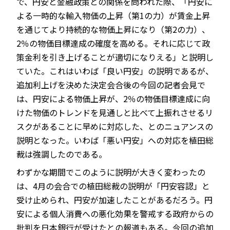
で、円安と金融政策との関係を問われた際、「円安に
よる一時的な輸入物価の上昇（第1の力）が賃金上昇
を通じてより持続的な物価上昇になり（第2の力）、
2％の物価目標達成の確度を高める。それに応じて政
JP
EN
策金利を引き上げることが適切になりえる」と説明し
ていた。これはいわば「良い円安」の説明であるが、
追加利上げを決めた決定会合後の今回の記者会見で
は、円安による物価上昇が、2％の物価目標達成に向
けた物価のトレンドを見通しと比べて上振れさせるリ
スクがあることに早めに対応した、とのニュアンスの
説明となった。いわば「悪い円安」への対応を植田総
裁は強調したのである。
わずかな期間でこのように説明が大きく変わったの
は、4月の会合での植田総裁の説明が「円安容認」と
受け止められ、円安が加速したことがあるだろう。円
安による個人消費への悪化効果を警戒する政府からの
批判を日本銀行が受けたとの報道もある。今回の追加