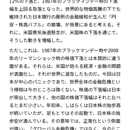
12％の下落と、1987年のブラックマンデー時の下落
幅を上回る急落となった。世界的な物価高騰の下でも
維持された日本銀行の異例の金融緩和が生んだ「円
安・株高バブル」の崩壊、が背景にあると考える。そ
JP
EN
れに、米国景気後退懸念が、米国株の下落を通じて、
そうした動きを増幅した。
ただしこれは、1987年のブラックマンデー時や2008
年のリーマンショック時の株価下落とは本質的に違う
面がある。それらは、米国が抱える経済・金融の問題
が表面化し、それが世界に波及したものだ。今回は日
本が中心のパニックであり、世界全体の金融危機とい
う様相は今のところは強くない。株価の下落幅は日本
が突出して大きく、他の国の株価下落幅はそれと比べ
るとまだ小さい。年初来、しばらくは日本株の独歩高
が続いていたが、足もとではその反動で、日本株の独
歩安が進んでいる。その意味では、正常化という側面
が強い。「グローバル金融危機」ではなく、今のとこ