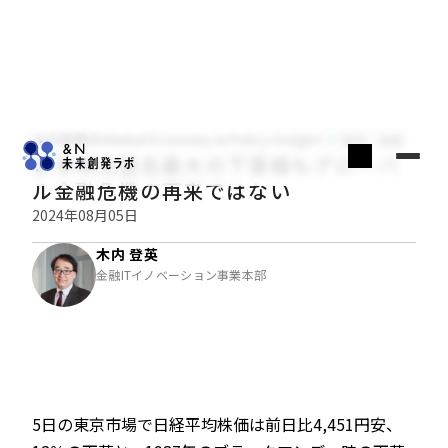
木内登英のGlobal Economy & Policy Insight
経済・金融
日本株は過去最大の下落幅もグローバ
ル金融危機の再来ではない
2024年08月05日
木内 登英
金融ITイノベーション事業本部
5日の東京市場で日経平均株価は前日比4,451円安、