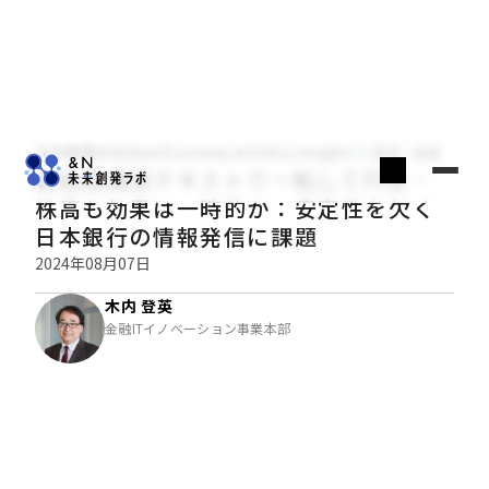
木内登英のGlobal Economy & Policy Insight
経済・金融
副総裁講演テキストで一転して円安・
株高も効果は一時的か：安定性を欠く
日本銀行の情報発信に課題
2024年08月07日
木内 登英
金融ITイノベーション事業本部