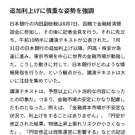
追加利上げに慎重な姿勢を強調
日本銀行の内田副総裁は8月7日、函館で金融経済懇
JP
EN
談会に参加し、その後に記者会見を行う。それに先立
ち、午前10時半に講演テキストが公表された。 7月
31日の日本銀行の追加利上げ以降、円高・株安が急
速に進み、東京市場を中心に世界の金融市場が動揺し
た。こうした動きに対して、日本銀行がどのような情
報発信を行うか、という観点から、講演テキストは大
いに注目を集めていた。
講演テキストは、予想以上にハト派的な内容になった
との印象だ。つまり、金融市場の安定にかなり配慮し
たものとなった。例えば、「金融資本市場が不安定な
状況で、利上げをすることはありません」、「円安が
修正された結果、物価上昇上振れリスクが小さくなっ
た」、「円安修正は政策運営に影響する」などの記述