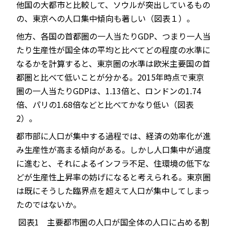
他国の大都市と比較して、ソウルが突出しているもの
の、東京への人口集中傾向も著しい（図表１）。
他方、各国の首都圏の一人当たりGDP、つまり一人当
たり生産性が国全体の平均と比べてどの程度の水準に
なるかを計算すると、東京圏の水準は欧米主要国の首
都圏と比べて低いことが分かる。2015年時点で東京
圏の一人当たりGDPは、1.13倍と、ロンドンの1.74
倍、パリの1.68倍などと比べてかなり低い（図表
2）。
都市部に人口が集中する過程では、経済の効率化が進
み生産性が高まる傾向がある。しかし人口集中が過度
に進むと、それによるインフラ不足、住環境の低下な
どが生産性上昇率の妨げになると考えられる。東京圏
は既にそうした臨界点を超えて人口が集中してしまっ
たのではないか。
図表1
主要都市圏の人口が国全体の人口に占める割