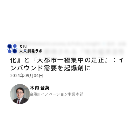
木内登英のGlobal Economy & Policy Insight
経済・金融
次期政権に期待される『地方経済活性
化』と『大都市一極集中の是正』：イ
ンバウンド需要を起爆剤に
2024年09月04日
木内 登英
金融ITイノベーション事業本部