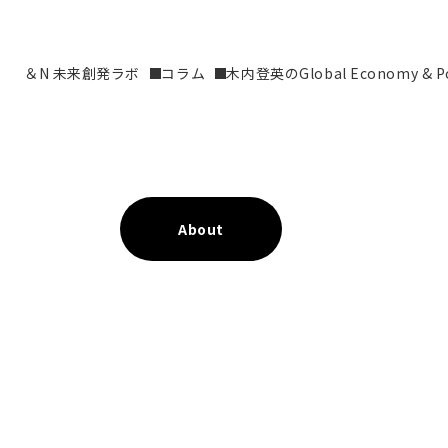
＆N 未来創発ラボ
コラム
木内登英のGlobal Economy & Pol
About