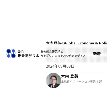
木内登英のGlobal Economy & Policy
高市氏が自民党総
野村総合研究所と
新着
今を語り、未来をみつめるメディア
利上げに慎重な姿
2024年09月09日
木内 登英
金融ITイノベーション事業本部