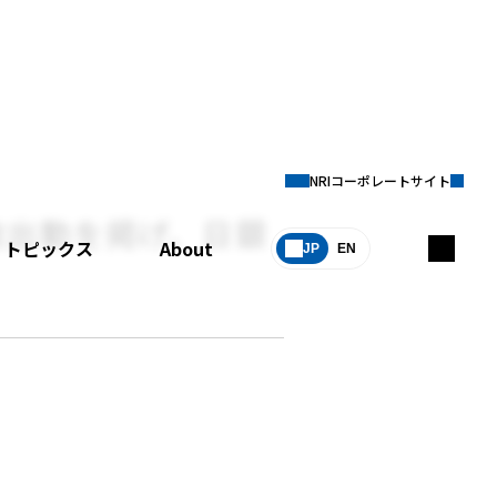
NRIコーポレートサイト
政出動を掲げ、日銀
トピックス
About
JP
EN