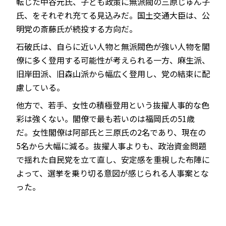
転じた中谷元氏、子ども政策に無派閥の三原じゅん子
氏、をそれぞれ充てる見込みだ。国土交通大臣は、公
明党の斎藤氏が続投する方向だ。
石破氏は、自らに近い人物と無派閥色が強い人物を閣
僚に多く登用する可能性が考えられる一方、麻生派、
旧岸田派、旧森山派から幅広く登用し、党の結束に配
慮している。
他方で、若手、女性の積極登用という抜擢人事的な色
彩は強くない。閣僚で最も若いのは福岡氏の51歳
だ。女性閣僚は阿部氏と三原氏の2名であり、現在の
5名から大幅に減る。抜擢人事よりも、政治資金問題
で揺れた自民党を立て直し、安定感を重視した布陣に
よって、選挙を乗り切る意図が感じられる人事案とな
った。