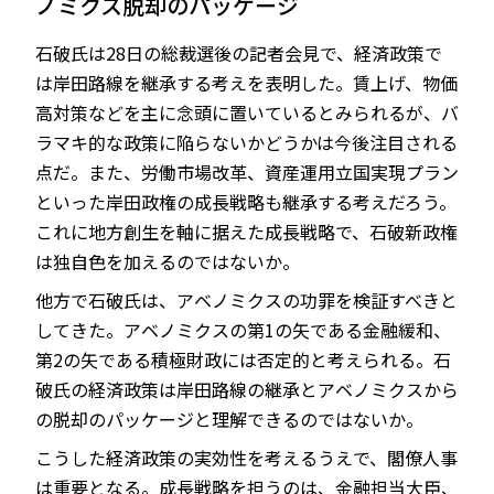
ノミクス脱却のパッケージ
石破氏は28日の総裁選後の記者会見で、経済政策で
は岸田路線を継承する考えを表明した。賃上げ、物価
高対策などを主に念頭に置いているとみられるが、バ
ラマキ的な政策に陥らないかどうかは今後注目される
点だ。また、労働市場改革、資産運用立国実現プラン
といった岸田政権の成長戦略も継承する考えだろう。
これに地方創生を軸に据えた成長戦略で、石破新政権
は独自色を加えるのではないか。
他方で石破氏は、アベノミクスの功罪を検証すべきと
してきた。アベノミクスの第1の矢である金融緩和、
第2の矢である積極財政には否定的と考えられる。石
破氏の経済政策は岸田路線の継承とアベノミクスから
の脱却のパッケージと理解できるのではないか。
こうした経済政策の実効性を考えるうえで、閣僚人事
は重要となる。成長戦略を担うのは、金融担当大臣、