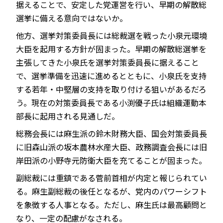
据えることで、安定した党運営を行い、早期の解散総
選挙に備える意向ではないか。
他方、選挙対策委員長には総裁選を戦った小泉元環境
大臣を起用する方針が固まった。早期の解散総選挙を
主張してきた小泉氏を選挙対策委員長に据えること
で、選挙準備を迅速に進めるとともに、小泉氏を支持
する若年・中堅層の支持を取り付ける狙いがあるだろ
う。現在の対策委員長である小渕優子氏は組織運動本
部長に起用される見通しだ。
総務会長には麻生派の鈴木財務大臣、国会対策委員長
に旧森山派の坂本農林水産大臣、政務調査会長には旧
岸田派の小野寺元防衛大臣を充てることが固まった。
副総裁には重鎮である菅前首相が内定と報じられてい
る。麻生副総裁の後任となるが、党内のパワーシフト
を象徴する人事となる。ただし、麻生氏は最高顧問と
なり、一定の配慮がなされる。