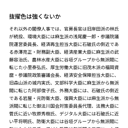
抜擢色は強くないか
それ以外の閣僚人事では、官房長官は旧岸田派の林氏
が続投、環境大臣には麻生派の浅尾慶一郎・参議院議
院運営委員長、経済再生担当大臣に石破氏の側近であ
る赤澤亮正・財務副大臣、経済産業大臣に麻生派の武
藤容治氏、農林水産大臣に谷垣グループから無派閥に
転じた小里泰弘氏、厚生労働大臣に旧茂木派の福岡資
麿・参議院政策審議会長、経済安全保障担当大臣に、
旧森山派の城内実氏、文部科学大臣に麻生派から無派
閥に転じた阿部俊子氏、外務大臣には、石破氏の側近
である岩屋・元防衛大臣、復興大臣には麻生派から無
派閥に転じた御法川国会対策委員長代理、法務大臣に
菅氏に近い牧原秀樹氏、デジタル大臣には石破氏に近
い平将明氏、防衛大臣には谷垣グループから無派閥に