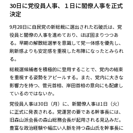
30日に党役員人事、１日に閣僚人事を正式
決定
9月28日に自民党の新総裁に選出された石破氏は、党
JP
EN
役員と閣僚の人事を進めており、ほぼ固まりつつあ
る。早期の解散総選挙を意識して党一体感を優先し、
刷新感よりも安定感を重視した布陣になったとみられ
る。
総裁選候補者を積極的に登用することで、党内の結束
を重視する姿勢をアピールする。また、党内に大きな
影響力を持つ、菅元首相、岸田首相の意向にも配慮し
ているのではないか。
党役員人事は30日（月）に、新閣僚人事は1日（火）
に正式に発表される。党運営の要である幹事長には、
旧森山派会長の森山総務会長が起用される見込みだ。
豊富な政治経験や幅広い人脈を持つ森山氏を幹事長に