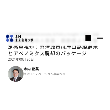
木内登英のGlobal Economy & Policy Insight
経済・金融
石破新政権の人事案：刷新感よりも安
定感重視か：経済政策は岸田路線継承
とアベノミクス脱却のパッケージ
2024年09月30日
木内 登英
金融ITイノベーション事業本部