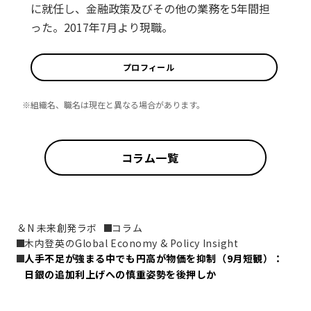
に就任し、金融政策及びその他の業務を5年間担
った。2017年7月より現職。
プロフィール
※組織名、職名は現在と異なる場合があります。
コラム一覧
＆N 未来創発ラボ
コラム
木内登英のGlobal Economy & Policy Insight
人手不足が強まる中でも円高が物価を抑制（9月短観）：
日銀の追加利上げへの慎重姿勢を後押しか