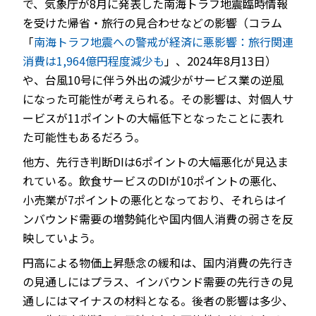
で、気象庁が8月に発表した南海トラフ地震臨時情報
を受けた帰省・旅行の見合わせなどの影響（コラム
「
南海トラフ地震への警戒が経済に悪影響：旅行関連
消費は1,964億円程度減少も
」、2024年8月13日）
や、台風10号に伴う外出の減少がサービス業の逆風
になった可能性が考えられる。その影響は、対個人サ
ービスが11ポイントの大幅低下となったことに表れ
た可能性もあるだろう。
他方、先行き判断DIは6ポイントの大幅悪化が見込ま
れている。飲食サービスのDIが10ポイントの悪化、
小売業が7ポイントの悪化となっており、それらはイ
ンバウンド需要の増勢鈍化や国内個人消費の弱さを反
映していよう。
円高による物価上昇懸念の緩和は、国内消費の先行き
の見通しにはプラス、インバウンド需要の先行きの見
通しにはマイナスの材料となる。後者の影響は多少、