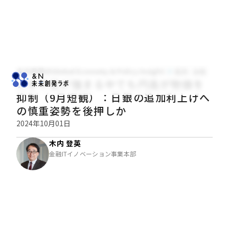
木内登英のGlobal Economy & Policy Insight
経済・金融
人手不足が強まる中でも円高が物価を
抑制（9月短観）：日銀の追加利上げへ
の慎重姿勢を後押しか
2024年10月01日
木内 登英
金融ITイノベーション事業本部