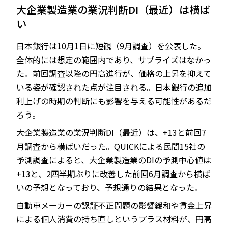
大企業製造業の業況判断DI（最近）は横ば
い
日本銀行は10月1日に短観（9月調査）を公表した。
JP
EN
全体的には想定の範囲内であり、サプライズはなかっ
た。前回調査以降の円高進行が、価格の上昇を抑えて
いる姿が確認された点が注目される。日本銀行の追加
利上げの時期の判断にも影響を与える可能性があるだ
ろう。
大企業製造業の業況判断DI（最近）は、+13と前回7
月調査から横ばいだった。QUICKによる民間15社の
予測調査によると、大企業製造業のDIの予測中心値は
+13と、2四半期ぶりに改善した前回6月調査から横ば
いの予想となっており、予想通りの結果となった。
自動車メーカーの認証不正問題の影響緩和や賃金上昇
による個人消費の持ち直しというプラス材料が、円高