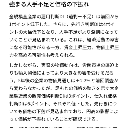
強まる人手不足と価格の下振れ
全規模全産業の雇用判断DI（過剰－不足）は前回から
1ポイント低下した。さらに、先行き判断DIは4ポイ
ントの大幅低下となり、人手不足がより深刻になって
いくことが見込まれている。これは、経済活動の障害
になる可能性がある一方、賃金上昇圧力、物価上昇圧
力を高める可能性も考えられる。
しかしながら、実際の物価動向は、労働市場の逼迫よ
りも輸入物価によってより大きな影響を受けるだろ
う。5年後の企業の物価見通しは＋2.2％と前回調査か
ら変わらなかったが、足もとの価格の動きを示す大企
業製造業の販売価格判断DIは3ポイント、仕入れ価格
判断DIは6ポイント、それぞれ低下した。先行きにつ
いても価格の下落が見込まれており、円高の影響によ
って価格が下振れていることが確認できる。