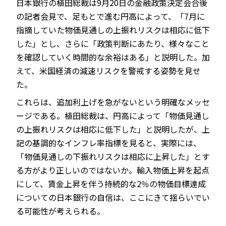
日本銀行の植田総裁は9月20日の金融政策決定会合後
の記者会見で、足もとで進む円高によって、「7月に
指摘していた物価見通しの上振れリスクは相応に低下
した」とし、さらに「政策判断にあたり、様々なこと
を確認していく時間的な余裕はある」と説明した。加
えて、米国経済の減速リスクを警戒する姿勢を見せ
た。
これらは、追加利上げを急がないという明確なメッセ
ージである。植田総裁は、円高によって「物価見通し
の上振れリスクは相応に低下した」と説明したが、上
記の基調的なインフレ率指標を見ると、実際には、
「物価見通しの下振れリスクは相応に上昇した」とす
る方がより正しいのではないか。輸入物価上昇を起点
にして、賃金上昇を伴う持続的な2％の物価目標達成
についての日本銀行の自信は、ここにきて揺らいでい
る可能性が考えられる。